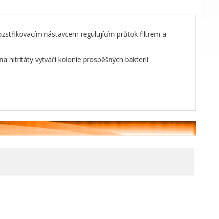
ozstřikovacím nástavcem regulujícím průtok filtrem a
a nitritáty vytváří kolonie prospěšných bakterií