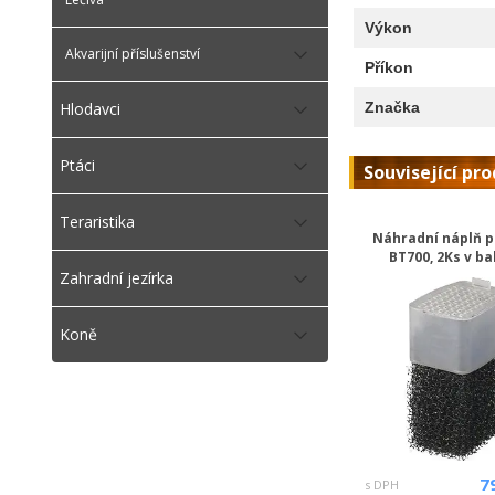
Výkon
Akvarijní příslušenství
Příkon
Značka
Hlodavci
Ptáci
Související pr
Teraristika
Náhradní náplň p
BT700, 2Ks v ba
Zahradní jezírka
Koně
7
s DPH