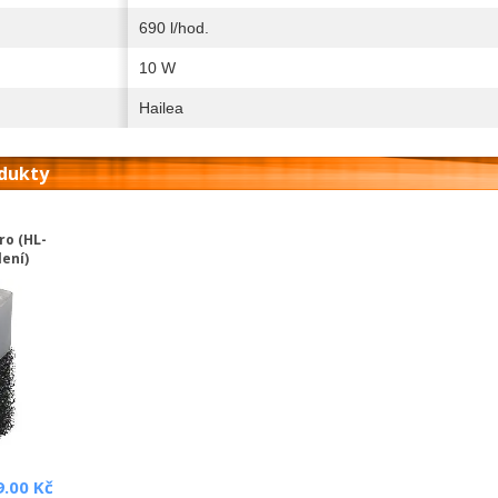
690 l/hod.
10 W
Hailea
odukty
ro (HL-
lení)
9.00 Kč