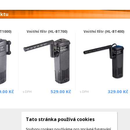
uktu
BT1000)
Vnitřní filtr (HL-BT700)
Vnitřní filtr (HL-BT400)
9.00 Kč
529.00 Kč
329.00 Kč
s DPH
s DPH
Tato stránka používá cookies
Kontakty
Kontaktujte nás
Soubory cookies používáme pro správné fungování