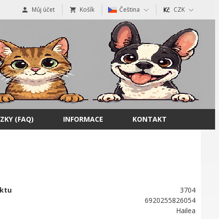
Můj účet
Košík
Čeština
CZK
ZKY (FAQ)
INFORMACE
KONTAKT
ktu
3704
6920255826054
Hailea