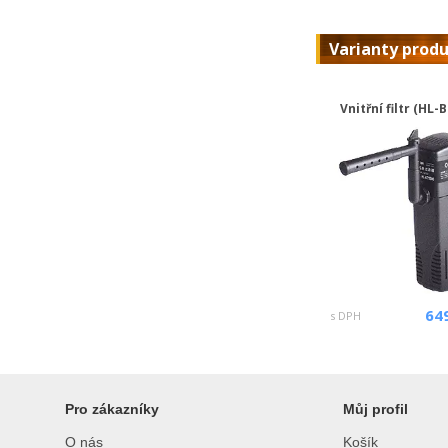
Varianty prod
Vnitřní filtr (HL-
64
s DPH
Pro zákazníky
Můj profil
O nás
Košík