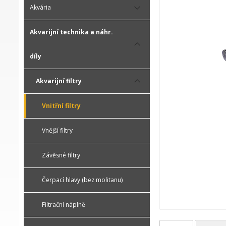
Akvária
Akvarijní technika a náhr.
díly
Akvarijní filtry
Vnitřní filtry
Vnější filtry
Závěsné filtry
Čerpací hlavy (bez molitanu)
Filtrační náplně