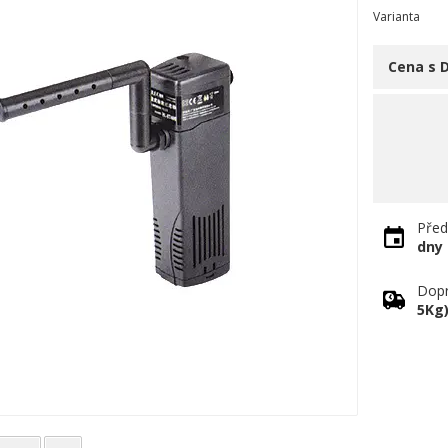
Varianta
Cena s 
Před
dny
Dopr
5Kg