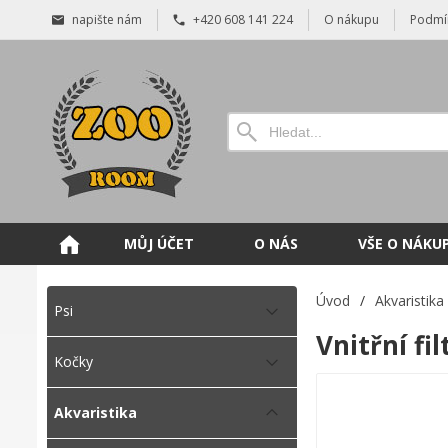
napište nám
+420 608 141 224
O nákupu
Podmí
MŮJ ÚČET
O NÁS
VŠE O NÁKU
Úvod
/
Akvaristika
Psi
Vnitřní fi
Kočky
Akvaristika