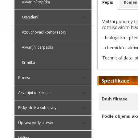
Akvarijní topítka
Popis
Komen
Osvětlení
Vnitřní ponorný f
rozrušováním hladin
Vzduchovací kompresory
- biologická - pře
- chemická - aktivn
Akvarijní čerpadla
Technická data: př
Krmítka
Krmiva
Specifikace
Akvarijní dekorace
Druh filtrace
Písky, drtě a substráty
Podle objemu akv
Úprava vody a testy
Léčiva