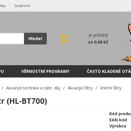
nky
Soukromí
je prázdný
Hledat
za 0.00 Kč
PU
VĚRNOSTNÍ PROGRAMY
ČASTO KLADENÉ OTÁ
/
Akvarijní technika a náhr. díly
/
Akvarijní filtry
/
Vnitřní filtry
ltr (HL-BT700)
Kód produ
EAN kód
Výrobce