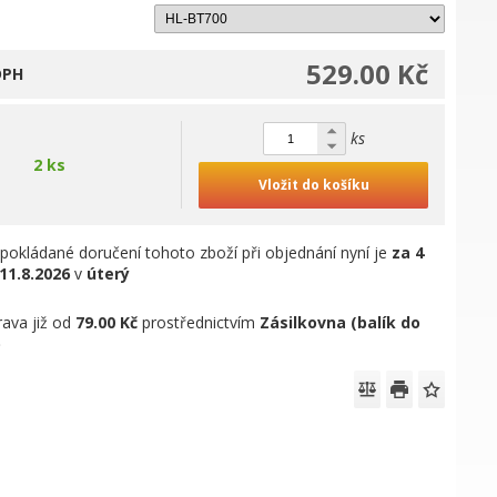
529.00 Kč
DPH
ks
2 ks
Vložit do košíku
pokládané doručení tohoto zboží při objednání nyní je
za 4
11.8.2026
v
úterý
ava již od
79.00 Kč
prostřednictvím
Zásilkovna (balík do
)