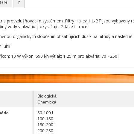
táře
?
iltr s provzdušňovacím systémem. Filtry Hailea HL-BT jsou vybaveny r
y vody v akváriu ji okysličují - 2 fáze filtrace:
měnou organických sloučenin obsahujících dusík na nitridy a následně n
í uhlí
íkon: 10 W výkon: 690 l/h výtlak: 1,25 m pro akvária: 70 - 250 l
Biologická
Chemická
ária
50-100 l
100-150 l
150-200 l
200-250 l