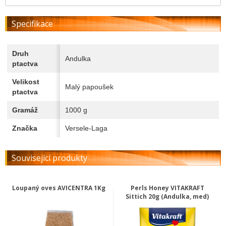
Specifikace
Druh
Andulka
ptactva
Velikost
Malý papoušek
ptactva
Gramáž
1000 g
Značka
Versele-Laga
Související produkty
Loupaný oves AVICENTRA 1Kg
Perls Honey VITAKRAFT
Sittich 20g (Andulka, med)