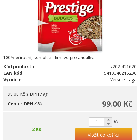
100% přírodní, kompletní krmivo pro andulky.
Kód produktu
7202-421620
EAN kód
5410340216200
Výrobce
Versele-Laga
99.00 Kč
s DPH
/ Kg
99.00 Kč
Cena s DPH
/ Ks
Ks
2 Ks
Vložit do košíku