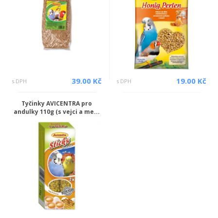
39.00 Kč
19.00 Kč
s DPH
s DPH
Tyčinky AVICENTRA pro
andulky 110g (s vejci a me...