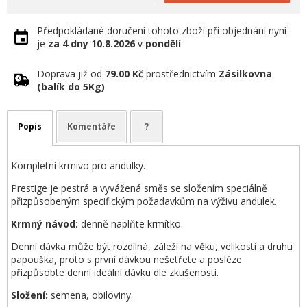
Předpokládané doručení tohoto zboží při objednání nyní
je
za 4 dny
10.8.2026
v
pondělí
Doprava již od
79.00 Kč
prostřednictvím
Zásilkovna
(balík do 5Kg)
Popis
Komentáře
?
Kompletní krmivo pro andulky.
Prestige je pestrá a vyvážená směs se složením speciálně
přizpůsobeným specifickým požadavkům na výživu andulek.
Krmný návod:
denně naplňte krmítko.
Denní dávka může být rozdílná, záleží na věku, velikosti a druhu
papouška, proto s první dávkou nešetřete a posléze
přizpůsobte denní ideální dávku dle zkušenosti.
Složení:
semena, obiloviny.