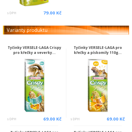
79.00 Kč
s DPH
Varianty produktu
Tyčinky VERSELE-LAGA Crispy
Tyčinky VERSELE-LAGA pro
pro křečky a veverky...
křečky a pískomily 110g...
69.00 Kč
69.00 Kč
s DPH
s DPH