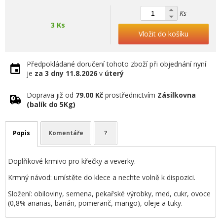
Ks
3 Ks
Vložit do košíku
Předpokládané doručení tohoto zboží při objednání nyní
je
za 3 dny
11.8.2026
v
úterý
Doprava již od
79.00 Kč
prostřednictvím
Zásilkovna
(balík do 5Kg)
Popis
Komentáře
?
Doplňkové krmivo pro křečky a veverky.
Krmný návod: umístěte do klece a nechte volně k dispozici.
Složení: obiloviny, semena, pekařské výrobky, med, cukr, ovoce
(0,8% ananas, banán, pomeranč, mango), oleje a tuky.