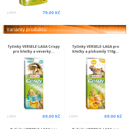
79.00 Kč
s DPH
Varianty produktu
Tyčinky VERSELE-LAGA Crispy
Tyčinky VERSELE-LAGA pro
pro křečky a veverky...
křečky a pískomily 110g...
69.00 Kč
69.00 Kč
s DPH
s DPH