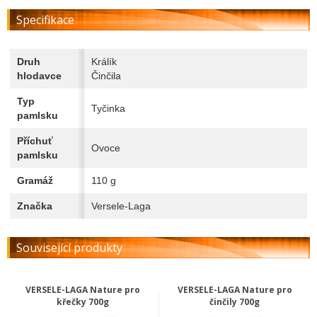
Specifikace
Druh
Králík
hlodavce
Činčila
Typ
Tyčinka
pamlsku
Příchuť
Ovoce
pamlsku
Gramáž
110 g
Značka
Versele-Laga
Související produkty
VERSELE-LAGA Nature pro
VERSELE-LAGA Nature pro
křečky 700g
činčily 700g