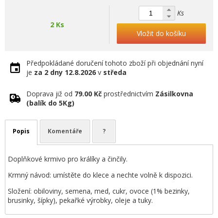
Ks
2 Ks
Vložit do košíku
Předpokládané doručení tohoto zboží při objednání nyní
je
za 2 dny
12.8.2026
v
středa
Doprava již od
79.00 Kč
prostřednictvím
Zásilkovna
(balík do 5Kg)
Popis
Komentáře
?
Doplňkové krmivo pro králíky a činčily.
Krmný návod: umístěte do klece a nechte volně k dispozici.
Složení: obiloviny, semena, med, cukr, ovoce (1% bezinky,
brusinky, šípky), pekařké výrobky, oleje a tuky.