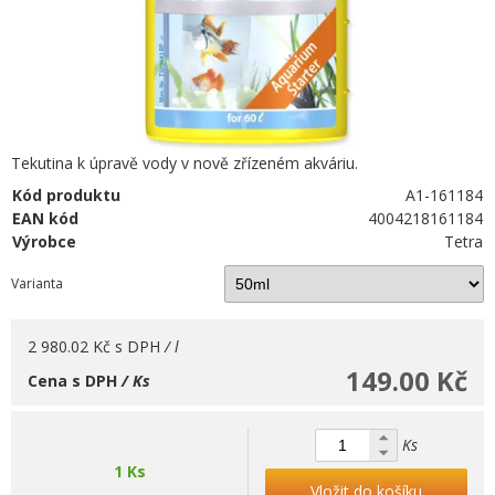
Tekutina k úpravě vody v nově zřízeném akváriu.
Kód produktu
A1-161184
EAN kód
4004218161184
Výrobce
Tetra
Varianta
2 980.02 Kč
s DPH
/ l
149.00 Kč
Cena s DPH
/ Ks
Ks
1 Ks
Vložit do košíku