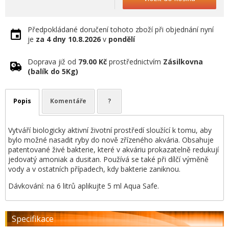
Předpokládané doručení tohoto zboží při objednání nyní
je
za 4 dny
10.8.2026
v
pondělí
Doprava již od
79.00 Kč
prostřednictvím
Zásilkovna
(balík do 5Kg)
Popis
Komentáře
?
Vytváří biologicky aktivní životní prostředí sloužící k tomu, aby
bylo možné nasadit ryby do nově zřízeného akvária. Obsahuje
patentované živé bakterie, které v akváriu prokazatelně redukují
jedovatý amoniak a dusitan. Používá se také při dílčí výměně
vody a v ostatních případech, kdy bakterie zaniknou.
Dávkování: na 6 litrů aplikujte 5 ml Aqua Safe.
Specifikace