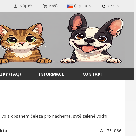
Můj účet
Košík
Čeština
CZK
ZKY (FAQ)
INFORMACE
KONTAKT
jivo s obsahem železa pro nádherné, sytě zelené vodní
ktu
A1-751866