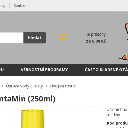
nky
Soukromí
je prázdný
Hledat
za 0.00 Kč
PU
VĚRNOSTNÍ PROGRAMY
ČASTO KLADENÉ OTÁ
/
Úprava vody a testy
/
Hnojiva rostlin
ntaMin (250ml)
Účinné hno
rostliny.
Kód produ