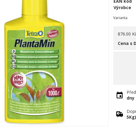
EAN kód
Výrobce
Varianta
876.00 K
Cena s 
Před
dny
Dopr
5Kg