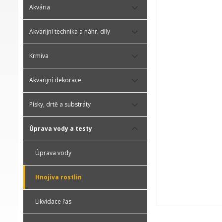
Akvária
Akvarijní technika a náhr. díly
Krmiva
Akvarijní dekorace
Písky, drtě a substráty
Úprava vody a testy
Úprava vody
Hnojiva rostlin
Likvidace řas