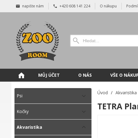
napište nám
+420 608 141 224
O nákupu
Podmí
MŮJ ÚČET
O NÁS
VŠE O NÁKU
Úvod
/
Akvaristika
Psi
TETRA Pla
Kočky
Akvaristika