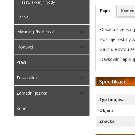
Testy akvarijní vody
Popis
Komen
Léčiva
Obsahuje železo ja
Akvarijní příslušenství
Posiluje rostlin
Hlodavci
Zajišťuje sytou ze
Dávkování: aplikuj
Ptáci
Teraristika
Specifikace
Zahradní jezírka
Typ hnojiva
Koně
Objem
Značka