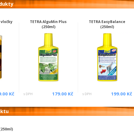
odukty
 vločky
TETRA AlguMin Plus
TETRA EasyBalance
(250ml)
(250ml)
9.00 Kč
179.00 Kč
199.00 Kč
s DPH
s DPH
uktu
(250ml)