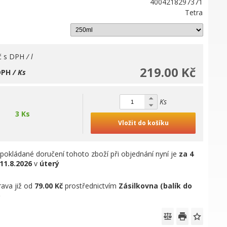
4004218297371
Tetra
č
s DPH
/ l
219.00 Kč
DPH
/ Ks
Ks
3 Ks
Vložit do košíku
pokládané doručení tohoto zboží při objednání nyní je
za 4
11.8.2026
v
úterý
ava již od
79.00 Kč
prostřednictvím
Zásilkovna (balík do
)