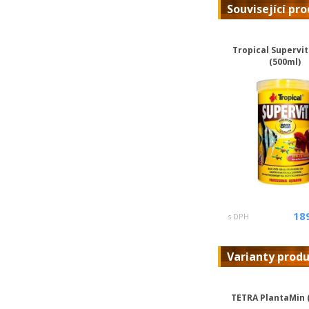
Související pr
Tropical Supervit
(500ml)
18
s DPH
Varianty prod
TETRA PlantaMin 