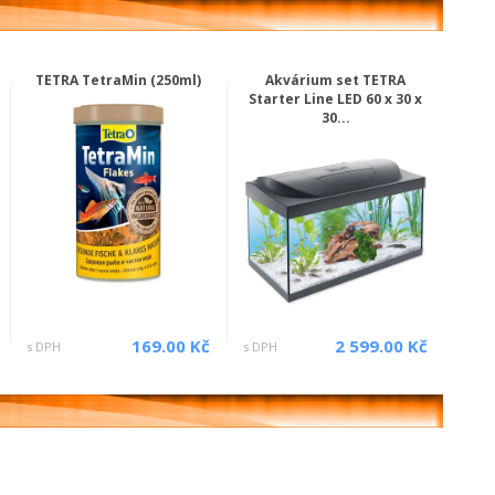
TETRA TetraMin (250ml)
Akvárium set TETRA
Starter Line LED 60 x 30 x
30...
169.00 Kč
2 599.00 Kč
s DPH
s DPH