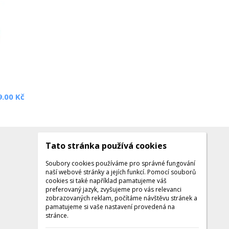
9.00 Kč
Tato stránka používá cookies
Kontakty
Kontaktujte nás
Soubory cookies používáme pro správné fungování
naší webové stránky a jejích funkcí. Pomocí souborů
Tel.: +420 608 141 224
cookies si také například pamatujeme váš
preferovaný jazyk, zvyšujeme pro vás relevanci
Po - Pá: 9:00 - 16:00
zobrazovaných reklam, počítáme návštěvu stránek a
Facebook
pamatujeme si vaše nastavení provedená na
stránce.