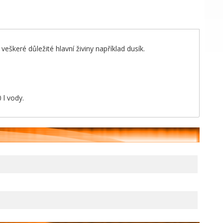
eškeré důležité hlavní živiny například dusík.
 l vody.