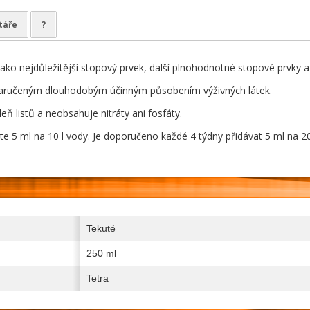
táře
?
ko nejdůležitější stopový prvek, další plnohodnotné stopové prvky a v
y zaručeným dlouhodobým účinným působením výživných látek.
leň listů a neobsahuje nitráty ani fosfáty.
te 5 ml na 10 l vody. Je doporučeno každé 4 týdny přidávat 5 ml na 20
Tekuté
250 ml
Tetra