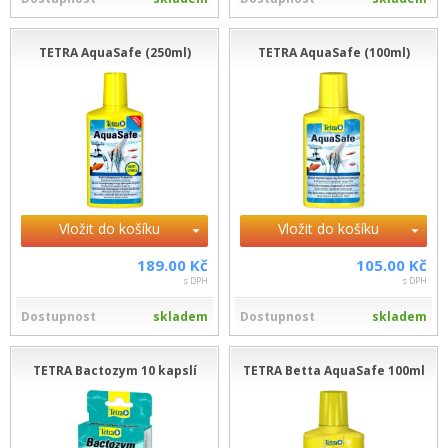
TETRA AquaSafe (250ml)
TETRA AquaSafe (100ml)
Vložit do košíku
Vložit do košíku
189.00 Kč
105.00 Kč
s DPH
s DPH
Dostupnost
skladem
Dostupnost
skladem
TETRA Bactozym 10 kapslí
TETRA Betta AquaSafe 100ml