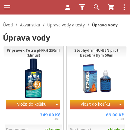
Úvod
/
Akvaristika
/
Úprava vody a testy
/
Úprava vody
Úprava vody
Přípravek Tetra pH/KH 250ml
Stophydrin HU-BEN proti
(Minus)
bezobratlým 50ml
Vložit do košíku
Vložit do košíku
349.00 Kč
69.00 Kč
s DPH
s DPH
Dostupnost
skladem
Dostupnost
skladem