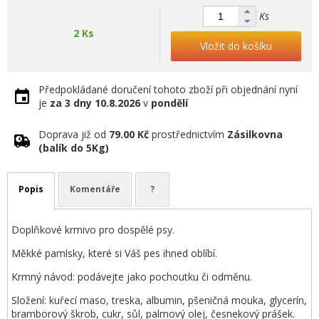
Ks
2 Ks
Vložit do košíku
Předpokládané doručení tohoto zboží při objednání nyní
je
za 3 dny
10.8.2026
v
pondělí
Doprava již od
79.00 Kč
prostřednictvím
Zásilkovna
(balík do 5Kg)
Popis
Komentáře
?
Doplňkové krmivo pro dospělé psy.
Měkké pamlsky, které si Váš pes ihned oblíbí.
Krmný návod: podávejte jako pochoutku či odměnu.
Složení: kuřecí maso, treska, albumin, pšeničná mouka, glycerín,
bramborový škrob, cukr, sůl, palmový olej, česnekový prášek.