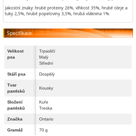
Jakostní znaky: hrubé proteiny 26%, vlhkost 35%, hrubé oleje a
tuky 2,5%, hrubé popeloviny 3,5%, hrubá vláknina 1%.
Specifikace
Velikost
Trpasličí
psa
Malý
Střední
Stáří psa
Dospělý
Tvar
Kousky
pamlsků
Složení
Kuře
pamlsků
Treska
Značka
Ontario
Gramáž
70 g