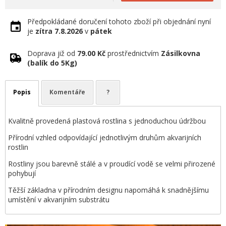
Předpokládané doručení tohoto zboží při objednání nyní
je
zítra
7.8.2026
v
pátek
Doprava již od
79.00 Kč
prostřednictvím
Zásilkovna
(balík do 5Kg)
Popis
Komentáře
?
Kvalitně provedená plastová rostlina s jednoduchou údržbou
Přírodní vzhled odpovídající jednotlivým druhům akvarijních
rostlin
Rostliny jsou barevně stálé a v proudící vodě se velmi přirozené
pohybují
Těžší základna v přírodním designu napomáhá k snadnějšímu
umístění v akvarijním substrátu