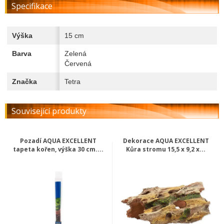
Specifikace
Výška
15 cm
Barva
Zelená
Červená
Značka
Tetra
Související produkty
Pozadí AQUA EXCELLENT
Dekorace AQUA EXCELLENT
tapeta kořen, výška 30 cm....
Kůra stromu 15,5 x 9,2 x...