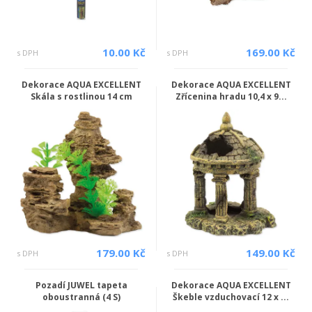
10.00 Kč
169.00 Kč
s DPH
s DPH
Dekorace AQUA EXCELLENT
Dekorace AQUA EXCELLENT
Skála s rostlinou 14 cm
Zřícenina hradu 10,4 x 9...
179.00 Kč
149.00 Kč
s DPH
s DPH
Pozadí JUWEL tapeta
Dekorace AQUA EXCELLENT
oboustranná (4 S)
Škeble vzduchovací 12 x ...