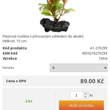
Plastová rostlina s přirozeným vzhledem do akvárií.
Velikost: 15 cm.
Kód produktu
A1-270299
EAN kód
4004218270299
Výrobce
Tetra
Varianta
89.00 Kč
Cena s DPH
ks
2 ks
Vložit do košíku