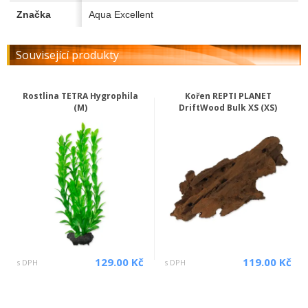
Značka
Aqua Excellent
Související produkty
Rostlina TETRA Hygrophila
Kořen REPTI PLANET
(M)
DriftWood Bulk XS (XS)
129.00 Kč
119.00 Kč
s DPH
s DPH