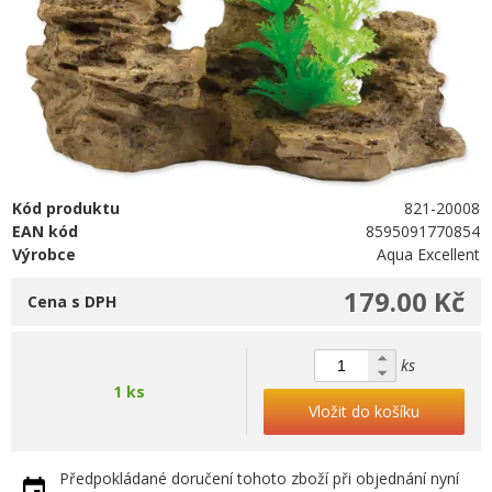
Kód produktu
821-20008
EAN kód
8595091770854
Výrobce
Aqua Excellent
179.00 Kč
Cena s DPH
ks
1 ks
Vložit do košíku
Předpokládané doručení tohoto zboží při objednání nyní