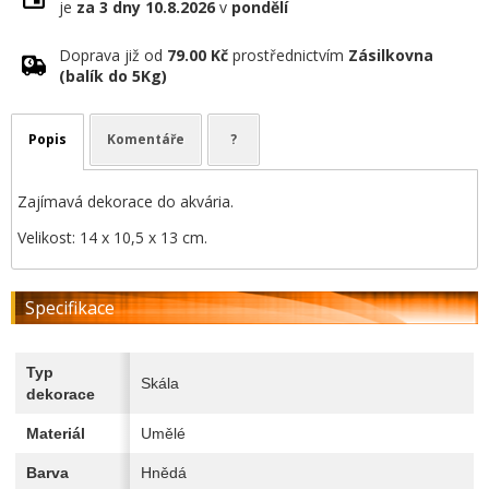
je
za 3 dny
10.8.2026
v
pondělí
Doprava již od
79.00 Kč
prostřednictvím
Zásilkovna
(balík do 5Kg)
Popis
Komentáře
?
Zajímavá dekorace do akvária.
Velikost: 14 x 10,5 x 13 cm.
Specifikace
Typ
Skála
dekorace
Materiál
Umělé
Barva
Hnědá