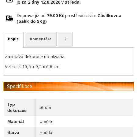
je
za 2 dny
12.8.2026
v
středa
Doprava již od
79.00 Kč
prostřednictvím
Zásilkovna
(balík do 5Kg)
Popis
Komentáře
?
Zajímavá dekorace do akvária.
Velikost: 15,5 x 9,2 x 6,6 cm.
Specifikace
Typ
Strom
dekorace
Materiál
Umělé
Barva
Hnědá