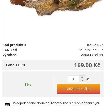
Kód produktu
821-20175
EAN kód
8595091771035
Výrobce
Aqua Excellent
169.00 Kč
Cena s DPH
ks
1 ks
Vložit do košíku
Předpokládané doručení tohoto zboží při objednání nyní