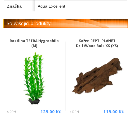
Značka
Aqua Excellent
Související produkty
Rostlina TETRA Hygrophila
Kořen REPTI PLANET
(M)
DriftWood Bulk XS (XS)
129.00 Kč
119.00 Kč
s DPH
s DPH