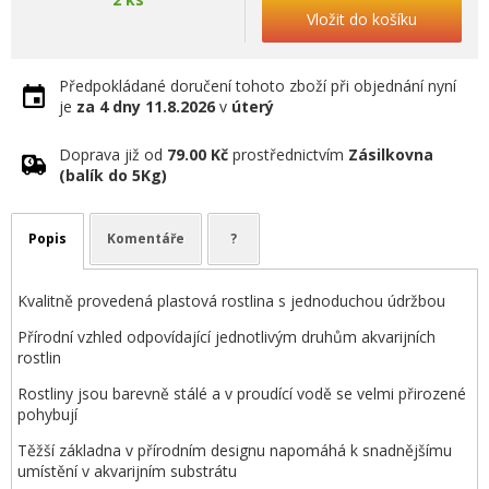
Vložit do košíku
Předpokládané doručení tohoto zboží při objednání nyní
je
za 4 dny
11.8.2026
v
úterý
Doprava již od
79.00 Kč
prostřednictvím
Zásilkovna
(balík do 5Kg)
Popis
Komentáře
?
Kvalitně provedená plastová rostlina s jednoduchou údržbou
Přírodní vzhled odpovídající jednotlivým druhům akvarijních
rostlin
Rostliny jsou barevně stálé a v proudící vodě se velmi přirozené
pohybují
Těžší základna v přírodním designu napomáhá k snadnějšímu
umístění v akvarijním substrátu