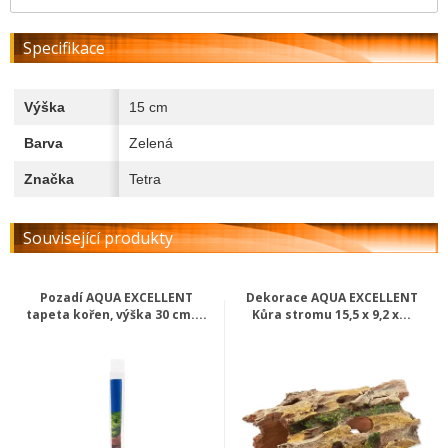
Specifikace
Výška
15 cm
Barva
Zelená
Značka
Tetra
Související produkty
Pozadí AQUA EXCELLENT
Dekorace AQUA EXCELLENT
tapeta kořen, výška 30 cm....
Kůra stromu 15,5 x 9,2 x...