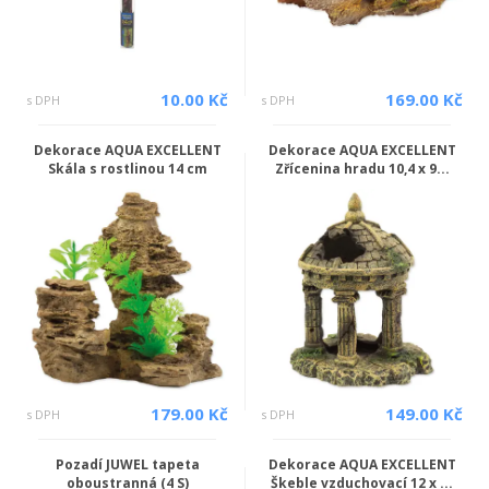
10.00 Kč
169.00 Kč
s DPH
s DPH
Dekorace AQUA EXCELLENT
Dekorace AQUA EXCELLENT
Skála s rostlinou 14 cm
Zřícenina hradu 10,4 x 9...
179.00 Kč
149.00 Kč
s DPH
s DPH
Pozadí JUWEL tapeta
Dekorace AQUA EXCELLENT
oboustranná (4 S)
Škeble vzduchovací 12 x ...