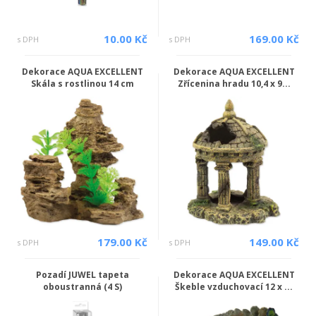
10.00 Kč
169.00 Kč
s DPH
s DPH
Dekorace AQUA EXCELLENT
Dekorace AQUA EXCELLENT
Skála s rostlinou 14 cm
Zřícenina hradu 10,4 x 9...
179.00 Kč
149.00 Kč
s DPH
s DPH
Pozadí JUWEL tapeta
Dekorace AQUA EXCELLENT
oboustranná (4 S)
Škeble vzduchovací 12 x ...