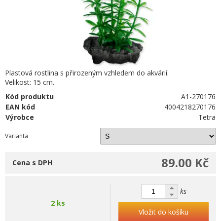
Plastová rostlina s přirozeným vzhledem do akvárií.
Velikost: 15 cm.
Kód produktu
A1-270176
EAN kód
4004218270176
Výrobce
Tetra
Varianta
89.00 Kč
Cena s DPH
ks
2 ks
Vložit do košíku