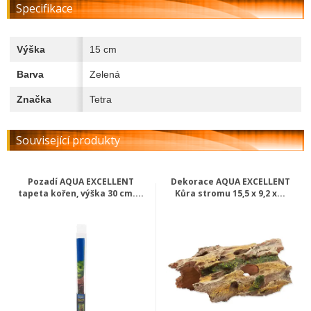
Specifikace
Výška
15 cm
Barva
Zelená
Značka
Tetra
Související produkty
Pozadí AQUA EXCELLENT
Dekorace AQUA EXCELLENT
tapeta kořen, výška 30 cm....
Kůra stromu 15,5 x 9,2 x...