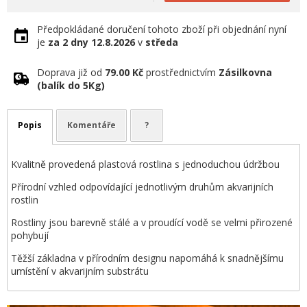
Předpokládané doručení tohoto zboží při objednání nyní
je
za 2 dny
12.8.2026
v
středa
Doprava již od
79.00 Kč
prostřednictvím
Zásilkovna
(balík do 5Kg)
Popis
Komentáře
?
Kvalitně provedená plastová rostlina s jednoduchou údržbou
Přírodní vzhled odpovídající jednotlivým druhům akvarijních
rostlin
Rostliny jsou barevně stálé a v proudící vodě se velmi přirozené
pohybují
Těžší základna v přírodním designu napomáhá k snadnějšímu
umístění v akvarijním substrátu