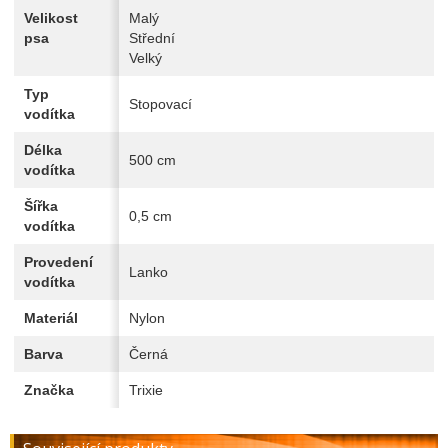
Velikost
Malý
psa
Střední
Velký
Typ
Stopovací
vodítka
Délka
500 cm
vodítka
Šířka
0,5 cm
vodítka
Provedení
Lanko
vodítka
Materiál
Nylon
Barva
Černá
Značka
Trixie