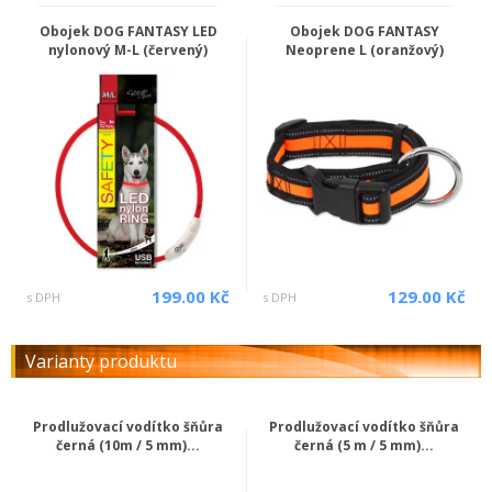
Obojek DOG FANTASY LED
Obojek DOG FANTASY
nylonový M-L (červený)
Neoprene L (oranžový)
199.00 Kč
129.00 Kč
s DPH
s DPH
Varianty produktu
Prodlužovací vodítko šňůra
Prodlužovací vodítko šňůra
černá (10m / 5 mm)...
černá (5 m / 5 mm)...