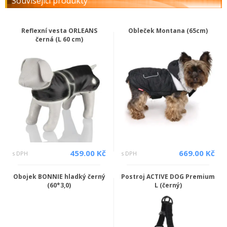
Související produkty
Reflexní vesta ORLEANS
Obleček Montana (65cm)
černá (L 60 cm)
459.00 Kč
669.00 Kč
s DPH
s DPH
Obojek BONNIE hladký černý
Postroj ACTIVE DOG Premium
(60*3,0)
L (černý)