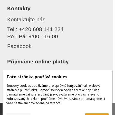
Kontakty
Kontaktujte nás
Tel.: +420 608 141 224
Po - Pá: 9:00 - 16:00
Facebook
Přijímáme online platby
Tato stránka používá cookies
Soubory cookies používáme pro správné fungování naší webové
stránky a jejích funkcí. Pomocí souborů cookies si také například
pamatujeme váš preferovaný jazyk, zvyšujeme pro vás relevanci
zobrazovaných reklam, počítáme návštěvu stránek a pamatujeme si
Děkujeme za důvěru
vaše nastavení provedená na stránce.
Tato stránka používá soubory cookies, které nám
pomáhají poskytovat služby. Používáním našich služeb