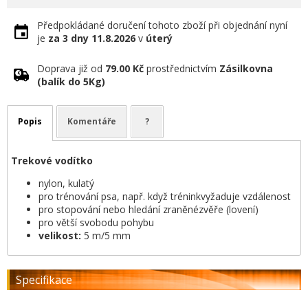
Předpokládané doručení tohoto zboží při objednání nyní
je
za 3 dny
11.8.2026
v
úterý
Doprava již od
79.00 Kč
prostřednictvím
Zásilkovna
(balík do 5Kg)
Popis
Komentáře
?
Trekové vodítko
nylon, kulatý
pro trénování psa, např. když tréninkvyžaduje vzdálenost
pro stopování nebo hledání zraněnézvěře (lovení)
pro větší svobodu pohybu
velikost:
5 m/5 mm
Specifikace