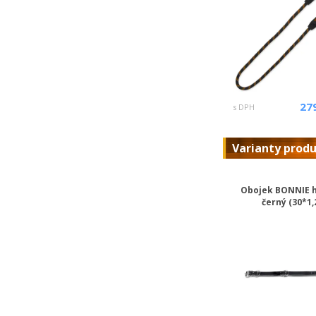
27
s DPH
Varianty prod
Obojek BONNIE 
černý (30*1,