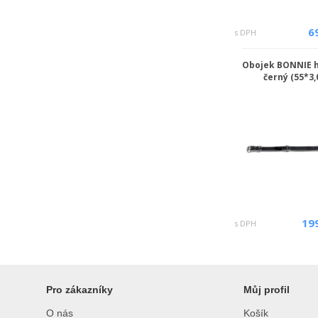
6
s DPH
Obojek BONNIE 
černý (55*3,
19
s DPH
Pro zákazníky
Můj profil
O nás
Košík