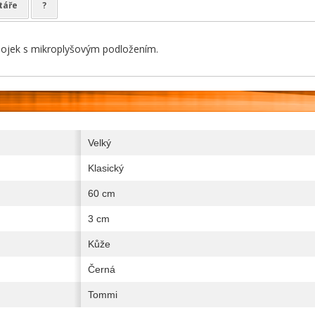
táře
?
bojek s mikroplyšovým podložením.
Velký
Klasický
60 cm
3 cm
Kůže
Černá
Tommi