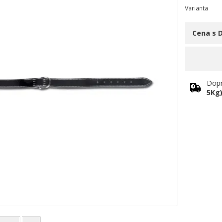
Varianta
Cena s 
Dopr
5Kg