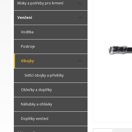
Misky a potřeby pro krmení
Venčení
Vodítka
Postroje
Obojky
Svítící obojky a přívěšky
Oblečky a doplňky
Náhubky a ohlávky
Doplňky venčení