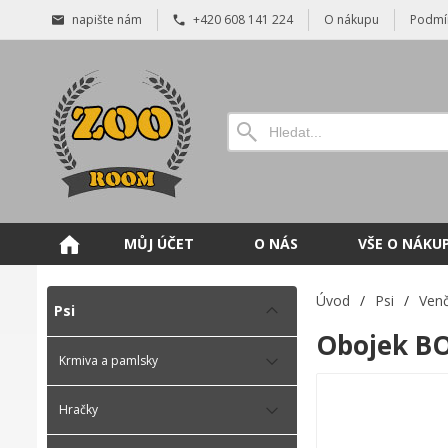
napište nám
+420 608 141 224
O nákupu
Podmí
MŮJ ÚČET
O NÁS
VŠE O NÁKU
Úvod
/
Psi
/
Venč
Psi
Obojek BO
Krmiva a pamlsky
Hračky