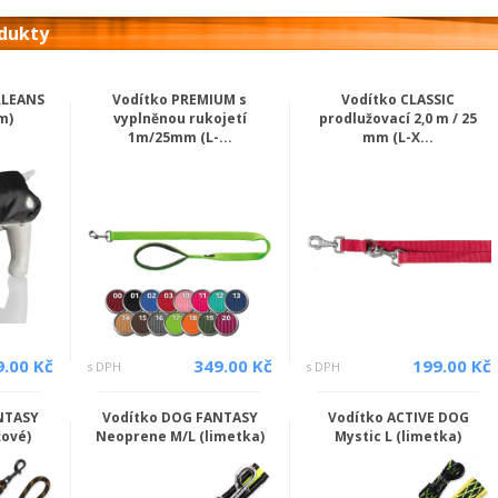
odukty
RLEANS
Vodítko PREMIUM s
Vodítko CLASSIC
m)
vyplněnou rukojetí
prodlužovací 2,0 m / 25
1m/25mm (L-...
mm (L-X...
9.00 Kč
349.00 Kč
199.00 Kč
s DPH
s DPH
NTASY
Vodítko DOG FANTASY
Vodítko ACTIVE DOG
žové)
Neoprene M/L (limetka)
Mystic L (limetka)