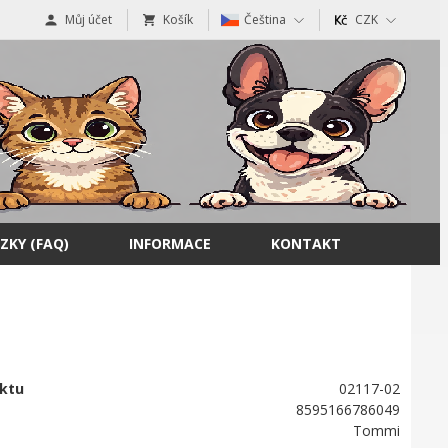
Můj účet
Košík
Čeština
CZK
ZKY (FAQ)
INFORMACE
KONTAKT
ktu
02117-02
8595166786049
Tommi