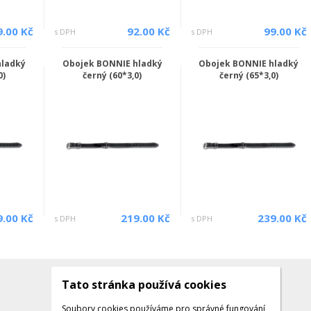
9.00 Kč
92.00 Kč
99.00 Kč
s DPH
s DPH
hladký
Obojek BONNIE hladký
Obojek BONNIE hladký
0)
černý (60*3,0)
černý (65*3,0)
9.00 Kč
219.00 Kč
239.00 Kč
s DPH
s DPH
Tato stránka používá cookies
Kontakty
Kontaktujte nás
Soubory cookies používáme pro správné fungování