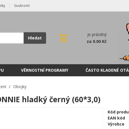
nky
Soukromí
je prázdný
Hledat
za 0.00 Kč
PU
VĚRNOSTNÍ PROGRAMY
ČASTO KLADENÉ OTÁ
ení
/
Obojky
NNIE hladký černý (60*3,0)
Kód produ
EAN kód
Výrobce