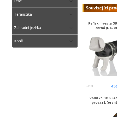
Ptáci
Související pr
Teraristika
Reflexní vesta O
Zahradní jezírka
černá (L 60 c
Koně
45
s DPH
Vodítko DOG FA
provaz L (oran