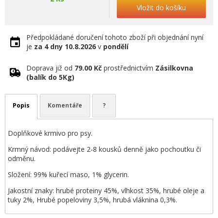
Vložit do košíku
Předpokládané doručení tohoto zboží při objednání nyní
je
za 4 dny
10.8.2026
v
pondělí
Doprava již od
79.00 Kč
prostřednictvím
Zásilkovna
(balík do 5Kg)
Popis
Komentáře
?
Doplňkové krmivo pro psy.
Krmný návod: podávejte 2-8 kousků denně jako pochoutku či
odměnu.
Složení: 99% kuřecí maso, 1% glycerin.
Jakostní znaky: hrubé proteiny 45%, vlhkost 35%, hrubé oleje a
tuky 2%, Hrubé popeloviny 3,5%, hrubá vláknina 0,3%.