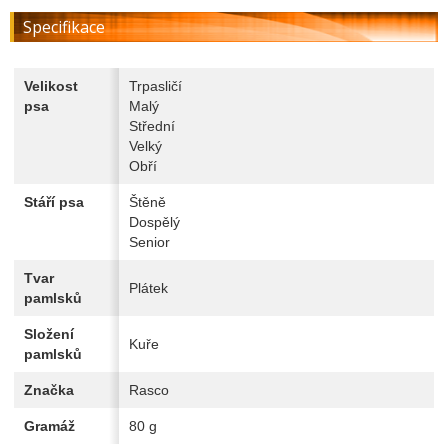
Specifikace
Velikost
Trpasličí
psa
Malý
Střední
Velký
Obří
Stáří psa
Štěně
Dospělý
Senior
Tvar
Plátek
pamlsků
Složení
Kuře
pamlsků
Značka
Rasco
Gramáž
80 g