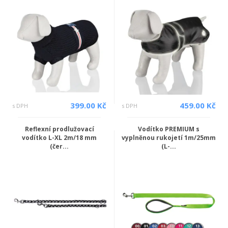
399.00 Kč
459.00 Kč
s DPH
s DPH
Reflexní prodlužovací
Vodítko PREMIUM s
vodítko L-XL 2m/18 mm
vyplněnou rukojetí 1m/25mm
(čer...
(L-...