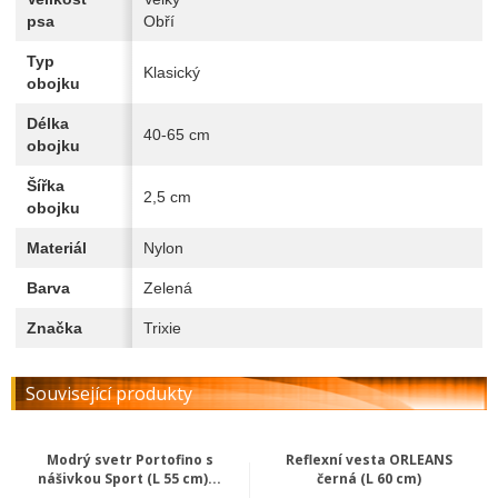
psa
Obří
Typ
Klasický
obojku
Délka
40-65 cm
obojku
Šířka
2,5 cm
obojku
Materiál
Nylon
Barva
Zelená
Značka
Trixie
Související produkty
Modrý svetr Portofino s
Reflexní vesta ORLEANS
nášivkou Sport (L 55 cm)...
černá (L 60 cm)