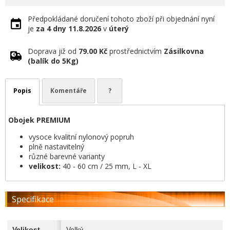
Předpokládané doručení tohoto zboží při objednání nyní
je
za 4 dny
11.8.2026
v
úterý
Doprava již od
79.00 Kč
prostřednictvím
Zásilkovna
(balík do 5Kg)
Popis
Komentáře
?
Obojek PREMIUM
vysoce kvalitní nylonový popruh
plně nastavitelný
různé barevné varianty
velikost:
40 - 60 cm / 25 mm, L - XL
Specifikace
Velikost
Velký