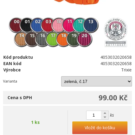
Kód produktu
4053032020658
EAN kód
4053032020658
Výrobce
Trixie
Varianta
99.00 Kč
Cena s DPH
ks
1 ks
Vložit do košíku