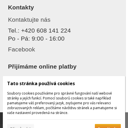
Kontakty
Kontaktujte nás
Tel.: +420 608 141 224
Po - Pá: 9:00 - 16:00
Facebook
Přijímáme online platby
Tato stránka používá cookies
Soubory cookies používáme pro správné fungování naší webové
stránky a jejích funkcí. Pomocí souborů cookies si také například
pamatujeme váš preferovaný jazyk, zvyšujeme pro vás relevanci
zobrazovaných reklam, počítáme návštěvu stránek a pamatujeme si
Děkujeme za důvěru
vaše nastavení provedená na stránce.
Tato stránka používá soubory cookies, které nám
pomáhají poskytovat služby. Používáním našich služeb
✖