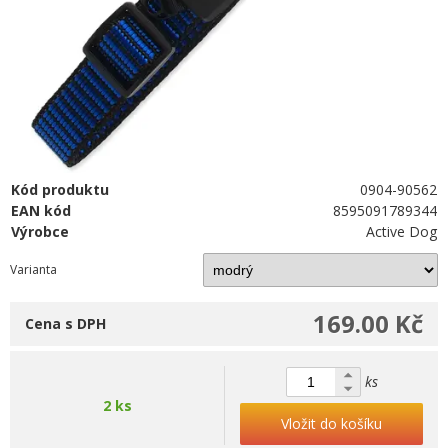
Kód produktu
0904-90562
EAN kód
8595091789344
Výrobce
Active Dog
Varianta
169.00 Kč
Cena s DPH
ks
2 ks
Vložit do košíku