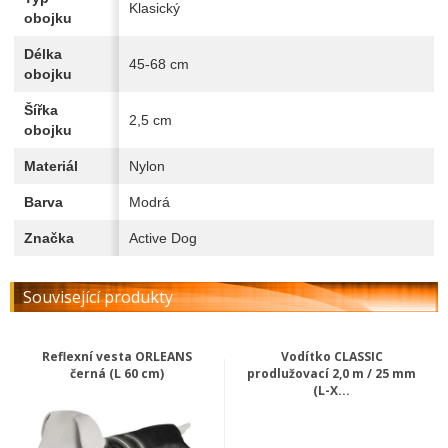
Klasický
obojku
Délka
45-68 cm
obojku
Šířka
2,5 cm
obojku
Materiál
Nylon
Barva
Modrá
Značka
Active Dog
Související produkty
Reflexní vesta ORLEANS
Vodítko CLASSIC
černá (L 60 cm)
prodlužovací 2,0 m / 25 mm
(L-X...