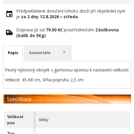
Předpokládané doručení tohoto zboží při objednání nyní
je
za 2 dny
12.8.2026
v
středa
Doprava již od
79.00 Kč
prostřednictvím
Zásilkovna
(balík do 5Kg)
Popis
Komentáře
?
Pevný nylonový obojek s gumovou sponou k nastavení velikosti.
Velikost: 45-68 cm, šířka popruhu 2,5 cm.
Specifikace
Velikost
Velký
psa
Typ