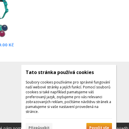
9.00 Kč
Tato stránka používá cookies
Kontakty
Kontaktujte nás
Soubory cookies používáme pro správné fungování
naší webové stránky a jejích funkcí. Pomocí souborů
Tel.: +420 608 141 224
cookies si také například pamatujeme váš
preferovaný jazyk, zvyšujeme pro vás relevanci
Po - Pá: 9:00 - 16:00
zobrazovaných reklam, počítáme návštěvu stránek a
Facebook
pamatujeme si vaše nastavení provedená na
stránce.
Přizpůsobit
Povolit vše
ré nám pomáhají poskytovat služby. Používáním našich služeb vyjadř