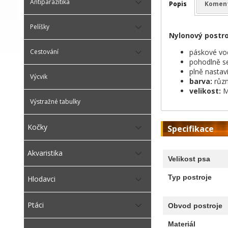
Antiparazitika
Popis
Komen
Pelíšky
Nylonový postr
páskové vo
Cestování
pohodlně se
plně nastav
Výcvik
barva:
různ
velikost:
M
Výstražné tabulky
Kočky
Specifikace
Akvaristika
Velikost psa
Typ postroje
Hlodavci
Ptáci
Obvod postroje
Materiál