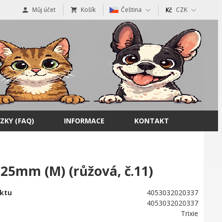
Můj účet
Košík
Čeština
CZK
ZKY (FAQ)
INFORMACE
KONTAKT
25mm (M) (růžová, č.11)
ktu
4053032020337
4053032020337
Trixie