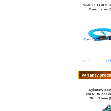
Vodítko TAMER E
M mix barev (
41
s DPH
Varianty prod
Nylonový post
PREMIUM podšit
70cm/25mm (M