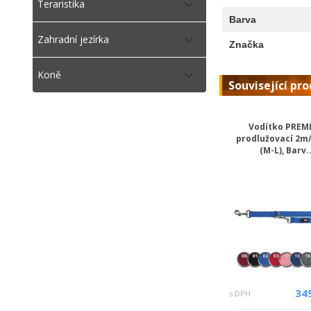
Teraristika
Barva
Zahradní jezírka
Značka
Koně
Související pr
Vodítko PREM
prodlužovací 2
(M-L), Barv..
34
s DPH