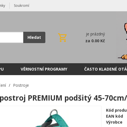
nky
Soukromí
je prázdný
Hledat
za 0.00 Kč
PU
VĚRNOSTNÍ PROGRAMY
ČASTO KLADENÉ OTÁ
ení
/
Postroje
postroj PREMIUM podšitý 45-70cm/
Kód produ
EAN kód
Výrobce