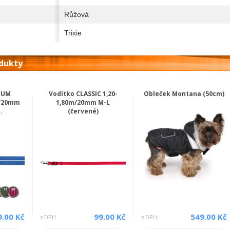
Růžová
Trixie
odukty
IUM
Vodítko CLASSIC 1,20-
Obleček Montana (50cm)
m/20mm
1,80m/20mm M-L
.
(červené)
9.00 Kč
99.00 Kč
549.00 Kč
s DPH
s DPH