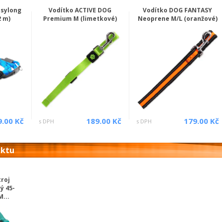
asylong
Vodítko ACTIVE DOG
Vodítko DOG FANTASY
2 m)
Premium M (limetkové)
Neoprene M/L (oranžové)
9.00 Kč
189.00 Kč
179.00 Kč
s DPH
s DPH
uktu
roj
ý 45-
...