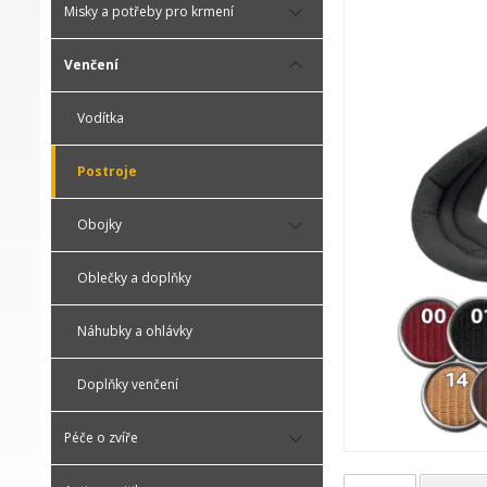
Misky a potřeby pro krmení
Venčení
Vodítka
Postroje
Obojky
Oblečky a doplňky
Náhubky a ohlávky
Doplňky venčení
Péče o zvíře