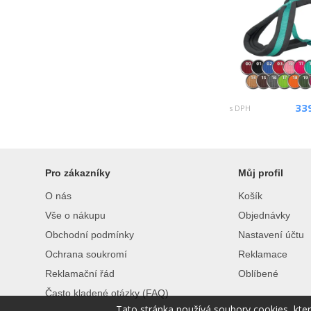
33
s DPH
Pro zákazníky
Můj profil
O nás
Košík
Vše o nákupu
Objednávky
Obchodní podmínky
Nastavení účtu
Ochrana soukromí
Reklamace
Reklamační řád
Oblíbené
Často kladené otázky (FAQ)
Tato stránka používá soubory cookies, kte