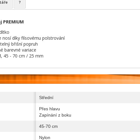
táře
?
oj PREMIUM
dítko
 nosí díky flísovému polstrování
itelný břišní popruh
é barevné variace
, 45 - 70 cm / 25 mm
Střední
Přes hlavu
Zapínání z boku
45-70 cm
Nylon