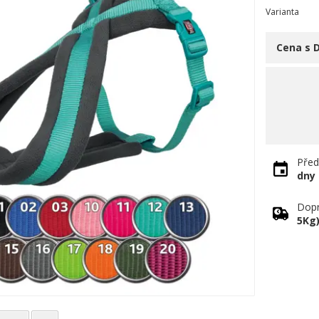
Varianta
Cena s 
Před
dny
Dopr
5Kg