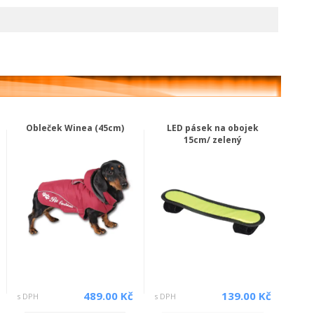
Obleček Winea (45cm)
LED pásek na obojek
15cm/ zelený
489.00 Kč
139.00 Kč
s DPH
s DPH