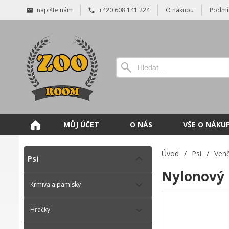
napište nám
+420 608 141 224
O nákupu
Podmí
MŮJ ÚČET
O NÁS
VŠE O NÁKU
Úvod
/
Psi
/
Venč
Psi
Nylonový 
Krmiva a pamlsky
Hračky