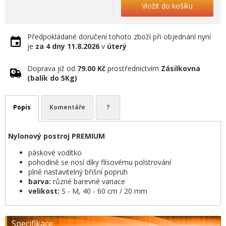
Vložit do košíku
Předpokládané doručení tohoto zboží při objednání nyní
je
za 4 dny
11.8.2026
v
úterý
Doprava již od
79.00 Kč
prostřednictvím
Zásilkovna
(balík do 5Kg)
Popis
Komentáře
?
Nylonový postroj PREMIUM
páskové vodítko
pohodlně se nosí díky flísovému polstrování
plně nastavitelný břišní popruh
barva:
různé barevné variace
velikost:
S - M, 40 - 60 cm / 20 mm
Specifikace