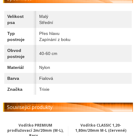
Velikost
Malý
psa
Střední
Typ
Přes hlavu
postroje
Zapínání z boku
Obvod
40-60 cm
postroje
Materiál
Nylon
Barva
Fialová
Značka
Trixie
Související produkty
Vodítko PREMIUM
Vodítko CLASSIC 1,20-
prodlužovací 2m/20mm (M-L),
1,80m/20mm M-L (červené)
Barv...