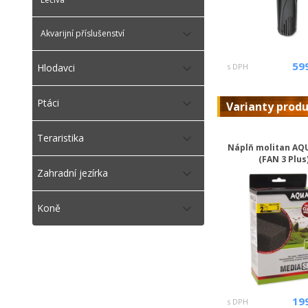
Akvarijní příslušenství
59
Hlodavci
s DPH
Ptáci
Varianty prod
Teraristika
Náplň molitan AQ
(FAN 3 Plus
Zahradní jezírka
Koně
19
s DPH