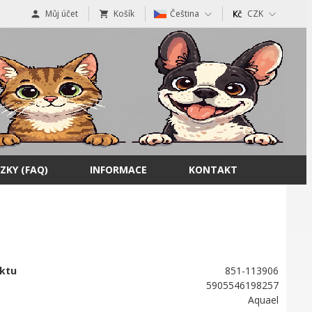
Můj účet
Košík
Čeština
CZK
ZKY (FAQ)
INFORMACE
KONTAKT
ktu
851-113906
5905546198257
Aquael