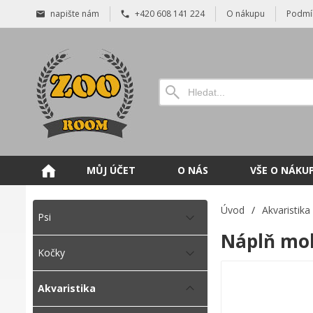
napište nám
+420 608 141 224
O nákupu
Podmí
MŮJ ÚČET
O NÁS
VŠE O NÁKU
Úvod
/
Akvaristika
Psi
Náplň mol
Kočky
Akvaristika