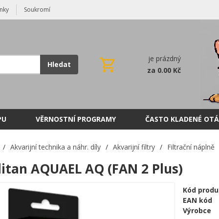
nky
Soukromí
je prázdný
Hledat
za 0.00 Kč
PU
VĚRNOSTNÍ PROGRAMY
ČASTO KLADENÉ OTÁ
/
Akvarijní technika a náhr. díly
/
Akvarijní filtry
/
Filtrační náplně
itan AQUAEL AQ (FAN 2 Plus)
Kód produ
EAN kód
Výrobce