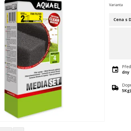
Varianta
Cena s 
Před
dny
Dopr
5Kg