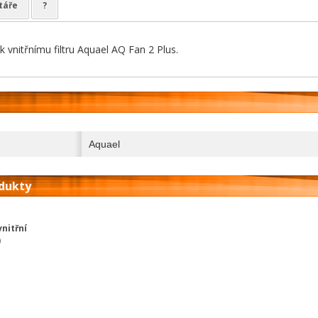
táře
?
 vnitřnímu filtru Aquael AQ Fan 2 Plus.
Aquael
odukty
nitřní
)