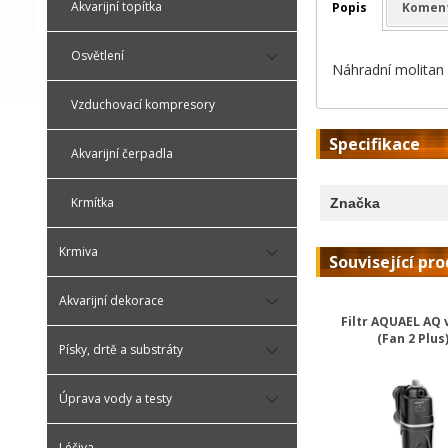
Akvarijní topítka
Popis
Komen
Osvětlení
Náhradní molitan k
Vzduchovací kompresory
Specifikace
Akvarijní čerpadla
Krmítka
Značka
Krmiva
Související pr
Akvarijní dekorace
Filtr AQUAEL AQ v
(Fan 2 Plus
Písky, drtě a substráty
Úprava vody a testy
Léčiva