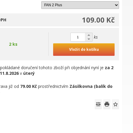
109.00 Kč
DPH
ks
2 ks
Vložit do košíku
pokládané doručení tohoto zboží při objednání nyní je
za 2
11.8.2026
v
úterý
ava již od
79.00 Kč
prostřednictvím
Zásilkovna (balík do
)