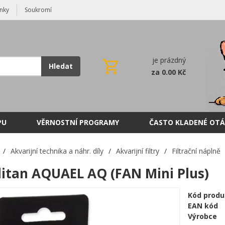
nky
Soukromí
je prázdný
Hledat
za 0.00 Kč
PU
VĚRNOSTNÍ PROGRAMY
ČASTO KLADENÉ OTÁ
/
Akvarijní technika a náhr. díly
/
Akvarijní filtry
/
Filtrační náplně
itan AQUAEL AQ (FAN Mini Plus)
Kód produ
EAN kód
Výrobce