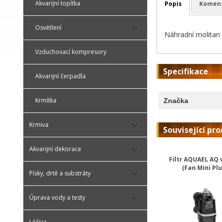
Akvarijní topítka
Popis
Komen
Osvětlení
Náhradní molitan k
Vzduchovací kompresory
Specifikace
Akvarijní čerpadla
Krmítka
Značka
Krmiva
Související pr
Akvarijní dekorace
Filtr AQUAEL AQ v
(Fan Mini Plu
Písky, drtě a substráty
Úprava vody a testy
Léčiva