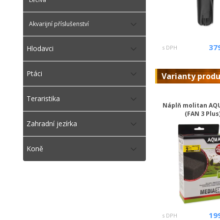
Akvarijní příslušenství
37
Hlodavci
s DPH
Ptáci
Varianty prod
Teraristika
Náplň molitan AQ
(FAN 3 Plus
Zahradní jezírka
Koně
19
s DPH