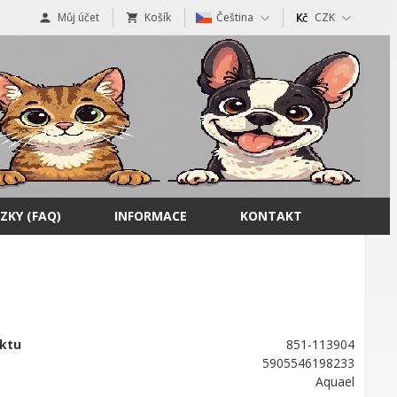
Můj účet
Košík
Čeština
CZK
ZKY (FAQ)
INFORMACE
KONTAKT
ktu
851-113904
5905546198233
Aquael