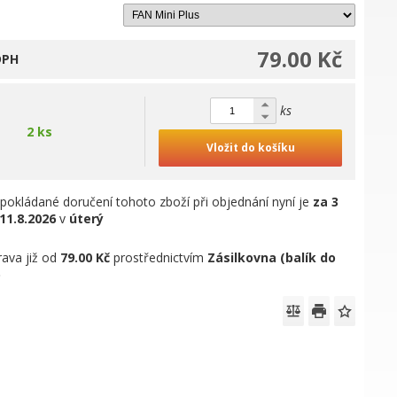
79.00 Kč
DPH
ks
2 ks
Vložit do košíku
pokládané doručení tohoto zboží při objednání nyní je
za 3
11.8.2026
v
úterý
ava již od
79.00 Kč
prostřednictvím
Zásilkovna (balík do
)