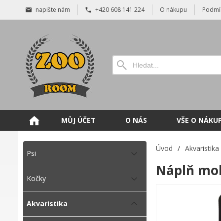
napište nám
+420 608 141 224
O nákupu
Podmí
MŮJ ÚČET
O NÁS
VŠE O NÁKU
Úvod
/
Akvaristika
Psi
Náplň mol
Kočky
Akvaristika