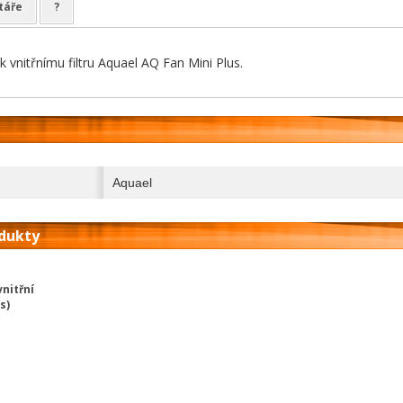
táře
?
 vnitřnímu filtru Aquael AQ Fan Mini Plus.
Aquael
odukty
nitřní
s)