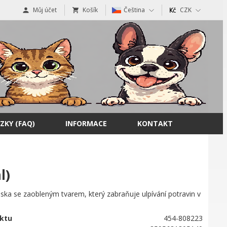
Můj účet
Košík
Čeština
CZK
ZKY (FAQ)
INFORMACE
KONTAKT
l)
ska se zaobleným tvarem, který zabraňuje ulpívání potravin v
ktu
454-808223