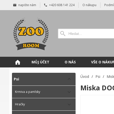
napište nám
+420 608 141 224
O nákupu
Podmí
MŮJ ÚČET
O NÁS
VŠE O NÁKU
Úvod
/
Psi
/
Misk
Psi
Miska DOG
Krmiva a pamlsky
Hračky