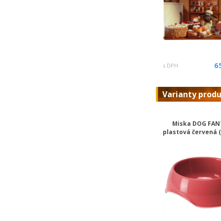
6
s DPH
Varianty prod
Miska DOG FAN
plastová červená 