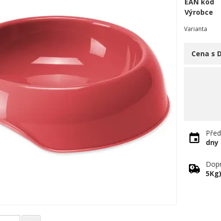
EAN kód
Výrobce
Varianta
Cena s 
Před
dny
Dopr
5Kg