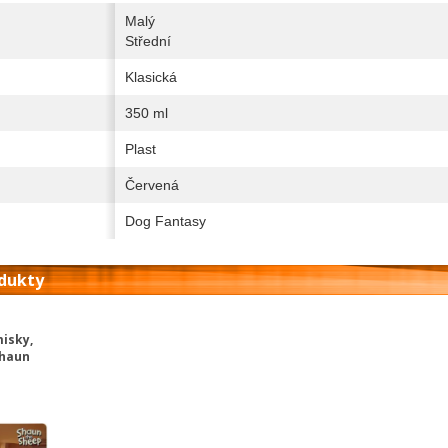
Malý
Střední
Klasická
350 ml
Plast
Červená
Dog Fantasy
odukty
misky,
Shaun