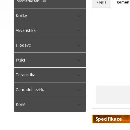
Výstražné tabulky
Popis
Komen
Kočky
Akvaristika
Hlodavci
Ptáci
Teraristika
Zahradní jezírka
Koně
Specifikace