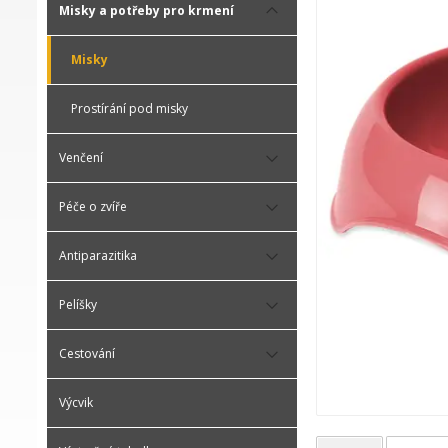
Misky a potřeby pro krmení
Misky
Prostírání pod misky
Venčení
Péče o zvíře
Antiparazitika
Pelíšky
Cestování
Výcvik