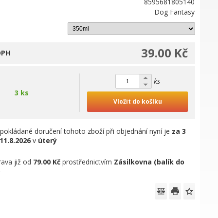
8595681805140
Dog Fantasy
39.00 Kč
DPH
ks
3 ks
Vložit do košíku
pokládané doručení tohoto zboží při objednání nyní je
za 3
11.8.2026
v
úterý
ava již od
79.00 Kč
prostřednictvím
Zásilkovna (balík do
)