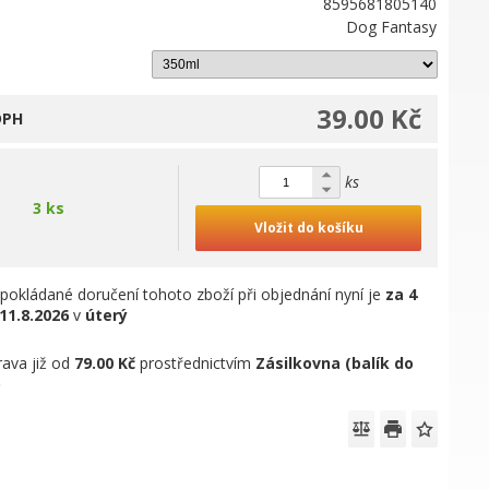
8595681805140
Dog Fantasy
39.00 Kč
DPH
ks
3 ks
Vložit do košíku
pokládané doručení tohoto zboží při objednání nyní je
za 4
11.8.2026
v
úterý
ava již od
79.00 Kč
prostřednictvím
Zásilkovna (balík do
)