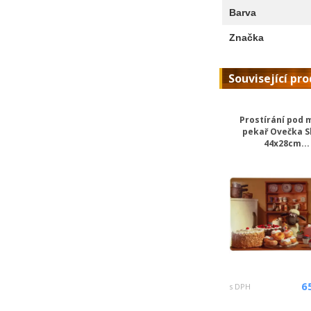
Barva
Značka
Související pr
Prostírání pod 
pekař Ovečka 
44x28cm...
6
s DPH