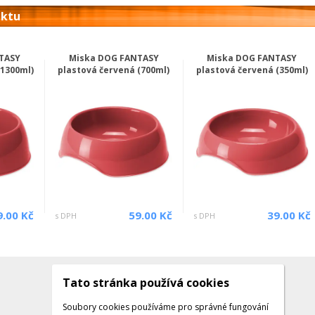
uktu
TASY
Miska DOG FANTASY
Miska DOG FANTASY
(1300ml)
plastová červená (700ml)
plastová červená (350ml)
9.00 Kč
59.00 Kč
39.00 Kč
s DPH
s DPH
Tato stránka používá cookies
Kontakty
Kontaktujte nás
Soubory cookies používáme pro správné fungování