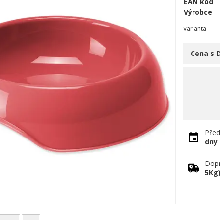
EAN kód
Výrobce
Varianta
Cena s 
Před
dny
Dopr
5Kg