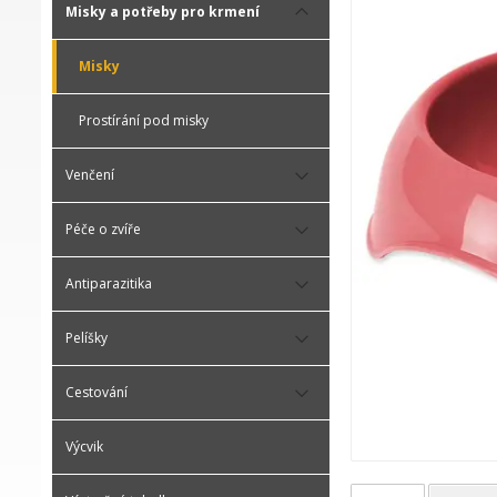
Misky a potřeby pro krmení
Misky
Prostírání pod misky
Venčení
Péče o zvíře
Antiparazitika
Pelíšky
Cestování
Výcvik