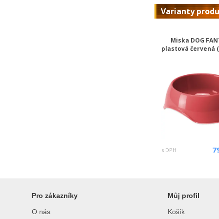
Varianty prod
Miska DOG FAN
plastová červená 
7
s DPH
Pro zákazníky
Můj profil
O nás
Košík