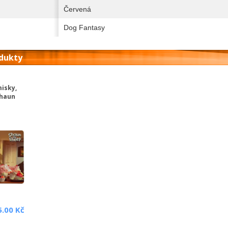
Červená
Dog Fantasy
odukty
misky,
Shaun
5.00 Kč