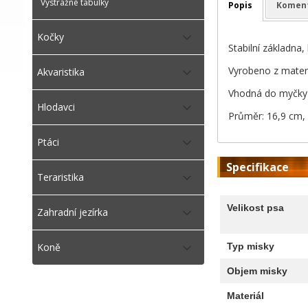
Výstražné tabulky
Popis
Komen
Kočky
Stabilní základna,
Vyrobeno z materi
Akvaristika
Vhodná do myčky 
Hlodavci
Průměr: 16,9 cm, 
Ptáci
Specifikace
Teraristika
Velikost psa
Zahradní jezírka
Typ misky
Koně
Objem misky
Materiál