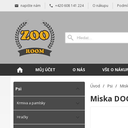
napište nám
+420 608 141 224
O nákupu
Podmí
MŮJ ÚČET
O NÁS
VŠE O NÁKU
Úvod
/
Psi
/
Misk
Psi
Miska DOG
Krmiva a pamlsky
Hračky