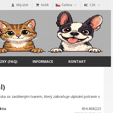
Můj účet
Košík
Čeština
CZK
ZKY (FAQ)
INFORMACE
KONTAKT
l)
ska se zaobleným tvarem, který zabraňuje ulpívání potravin v
ktu
454-808223