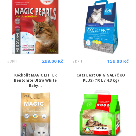
299.00 Kč
159.00 Kč
s DPH
s DPH
Kočkolit MAGIC LITTER
Cats Best ORIGINAL (ÖKO
Bentonite Ultra White
PLUS) (10 L / 4,3 kg)
Baby...