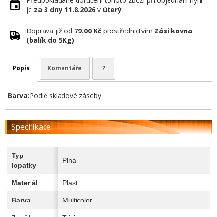
Předpokládané doručení tohoto zboží při objednání nyní
je
za 3 dny
11.8.2026
v
úterý
Doprava již od
79.00 Kč
prostřednictvím
Zásilkovna
(balík do 5Kg)
Popis
Komentáře
?
Barva:
Podle skladové zásoby
Specifikace
Typ
Plná
lopatky
Materiál
Plast
Barva
Multicolor