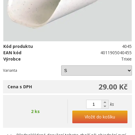
Kód produktu
4045
EAN kód
4011905040455
Výrobce
Trixie
Varianta
29.00 Kč
Cena s DPH
ks
2 ks
Vložit do košíku