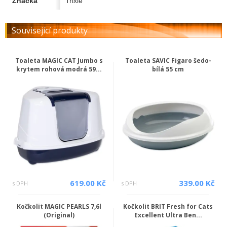
Značka
Trixie
Související produkty
Toaleta MAGIC CAT Jumbo s
Toaleta SAVIC Figaro šedo-
krytem rohová modrá 59...
bílá 55 cm
619.00 Kč
339.00 Kč
s DPH
s DPH
Kočkolit MAGIC PEARLS 7,6l
Kočkolit BRIT Fresh for Cats
(Original)
Excellent Ultra Ben...