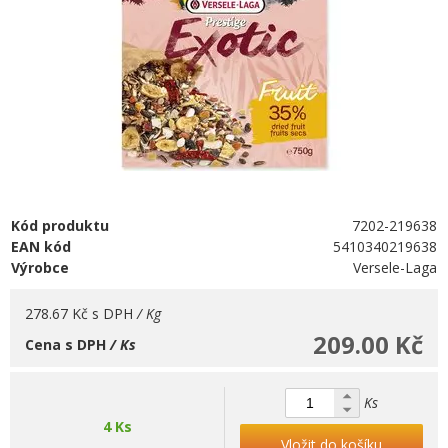
Kód produktu
7202-219638
EAN kód
5410340219638
Výrobce
Versele-Laga
278.67 Kč
s DPH
/ Kg
209.00 Kč
Cena s DPH
/ Ks
Ks
4 Ks
Vložit do košíku