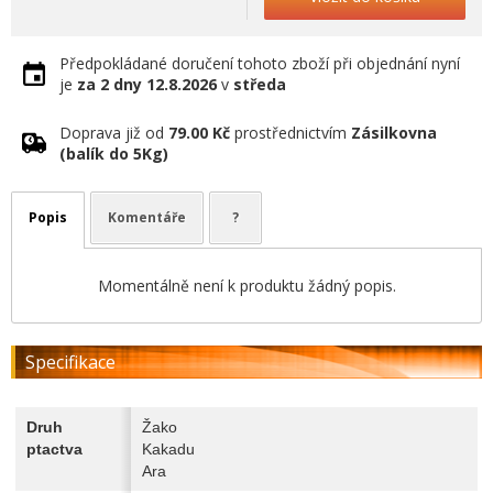
Předpokládané doručení tohoto zboží při objednání nyní
je
za 2 dny
12.8.2026
v
středa
Doprava již od
79.00 Kč
prostřednictvím
Zásilkovna
(balík do 5Kg)
Popis
Komentáře
?
Momentálně není k produktu žádný popis.
Specifikace
Druh
Žako
ptactva
Kakadu
Ara