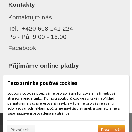
Kontakty
Kontaktujte nás
Tel.: +420 608 141 224
Po - Pá: 9:00 - 16:00
Facebook
Přijímáme online platby
Tato stránka používá cookies
Soubory cookies používáme pro správné fungování naší webové
stránky a jejích funkcí. Pomocí souborů cookies si také například
pamatujeme váš preferovaný jazyk, zvyšujeme pro vás relevanci
zobrazovaných reklam, počítáme návštěvu stránek a pamatujeme si
Děkujeme za důvěru
vaše nastavení provedená na stránce.
Tato stránka používá soubory cookies, které nám
pomáhají poskytovat služby. Používáním našich služeb
✖
Přizpůsobit
Povolit vše
vyjadřujete souhlas s používáním souborů cookies.
Více