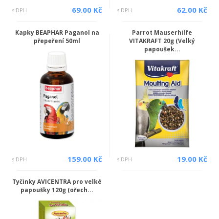
69.00 Kč
62.00 Kč
s DPH
s DPH
Kapky BEAPHAR Paganol na
Parrot Mauserhilfe
přepeření 50ml
VITAKRAFT 20g (Velký
papoušek...
159.00 Kč
19.00 Kč
s DPH
s DPH
Tyčinky AVICENTRA pro velké
papoušky 120g (ořech...