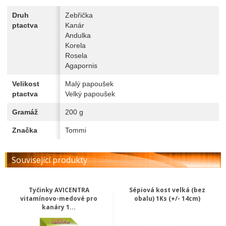
Druh
Zebřička
ptactva
Kanár
Andulka
Korela
Rosela
Agapornis
Velikost
Malý papoušek
ptactva
Velký papoušek
Gramáž
200 g
Značka
Tommi
Související produkty
Tyčinky AVICENTRA
Sépiová kost velká (bez
vitamínovo-medové pro
obalu) 1Ks (+/- 14cm)
kanáry 1...