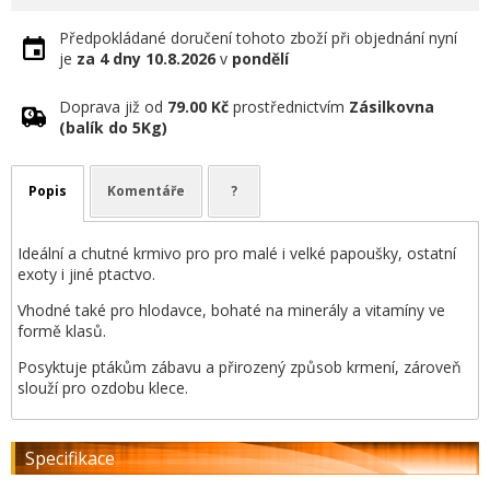
Předpokládané doručení tohoto zboží při objednání nyní
je
za 4 dny
10.8.2026
v
pondělí
Doprava již od
79.00 Kč
prostřednictvím
Zásilkovna
(balík do 5Kg)
Popis
Komentáře
?
Ideální a chutné krmivo pro pro malé i velké papoušky, ostatní
exoty i jiné ptactvo.
Vhodné také pro hlodavce, bohaté na minerály a vitamíny ve
formě klasů.
Posyktuje ptákům zábavu a přirozený způsob krmení, zároveň
slouží pro ozdobu klece.
Specifikace