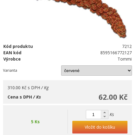
Kód produktu
7212
EAN kód
8595166772127
Výrobce
Tommi
Varianta
310.00 Kč
s DPH
/ Kg
62.00 Kč
Cena s DPH
/ Ks
Ks
5 Ks
Vložit do košíku