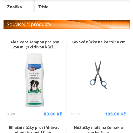
Značka
Trixie
Související produkty
Aloe Vera šampon pro psy
Kovové nůžky na kartě 18 cm
250 ml (s citlivou kůží...
89.00 Kč
105.00 Kč
s DPH
s DPH
Efilační nůžky prostřihávací
Nůžtičky malé na čumák a
oboustranné 18 cm...
packy 9 cm