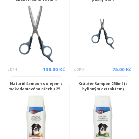
139.00 Kč
75.00 Kč
s DPH
s DPH
Naturöl šampon s olejem z
Kräuter šampon 250ml (s
makadamového ořechu 25...
bylinným extraktem)