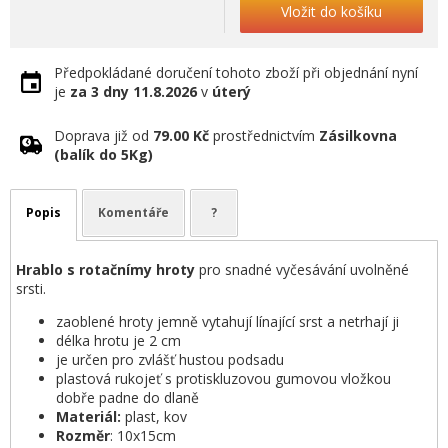
Vložit do košíku
Předpokládané doručení tohoto zboží při objednání nyní
je
za 3 dny
11.8.2026
v
úterý
Doprava již od
79.00 Kč
prostřednictvím
Zásilkovna
(balík do 5Kg)
Popis
Komentáře
?
Hrablo s rotačnímy hroty
pro snadné vyčesávání uvolněné
srsti.
zaoblené hroty jemně vytahují línající srst a netrhají ji
délka hrotu je 2 cm
je určen pro zvlášť hustou podsadu
plastová rukojeť s protiskluzovou gumovou vložkou
dobře padne do dlaně
Materiál:
plast, kov
Rozměr
: 10x15cm