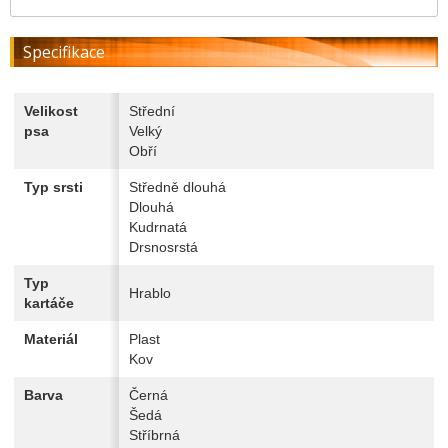
Specifikace
Velikost
Střední
psa
Velký
Obří
Typ srsti
Středně dlouhá
Dlouhá
Kudrnatá
Drsnosrstá
Typ
Hrablo
kartáče
Materiál
Plast
Kov
Barva
Černá
Šedá
Stříbrná