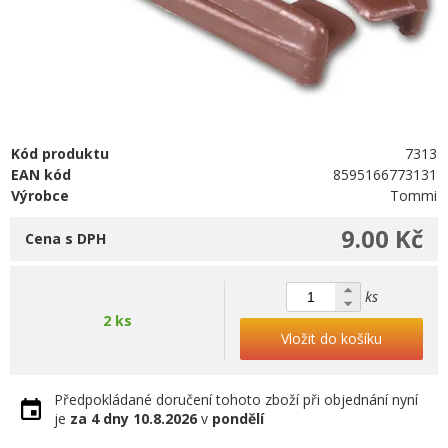
Kód produktu
7313
EAN kód
8595166773131
Výrobce
Tommi
9.00 Kč
Cena s DPH
ks
2 ks
Vložit do košíku
Předpokládané doručení tohoto zboží při objednání nyní
je
za 4 dny
10.8.2026
v
pondělí