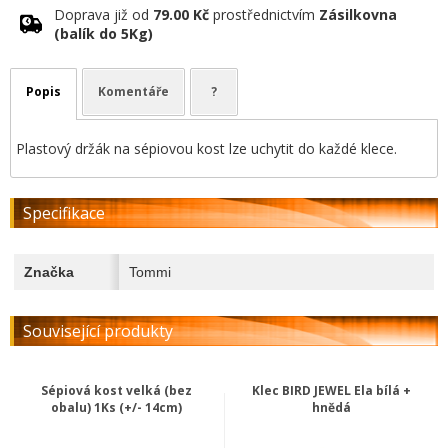
Doprava již od
79.00 Kč
prostřednictvím
Zásilkovna
(balík do 5Kg)
Popis
Komentáře
?
Plastový držák na sépiovou kost lze uchytit do každé klece.
Specifikace
Značka
Tommi
Související produkty
Sépiová kost velká (bez
Klec BIRD JEWEL Ela bílá +
obalu) 1Ks (+/- 14cm)
hnědá