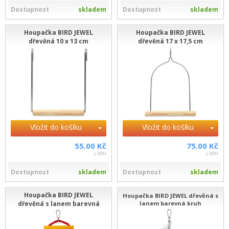
Dostupnost
skladem
Dostupnost
skladem
Houpačka BIRD JEWEL
Houpačka BIRD JEWEL
dřevěná 10 x 13 cm
dřevěná 17 x 17,5 cm
Vložit do košíku
Vložit do košíku
55.00 Kč
75.00 Kč
s DPH
s DPH
Dostupnost
skladem
Dostupnost
skladem
Houpačka BIRD JEWEL
Houpačka BIRD JEWEL dřevěná s
dřevěná s lanem barevná
lanem barevná kruh