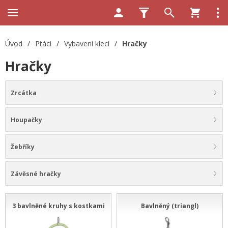
Úvod
/
Ptáci
/
Vybavení klecí
/
Hračky
Hračky
Zrcátka
Houpačky
Žebříky
Závěsné hračky
3 bavlněné kruhy s kostkami
Bavlněný (triangl)