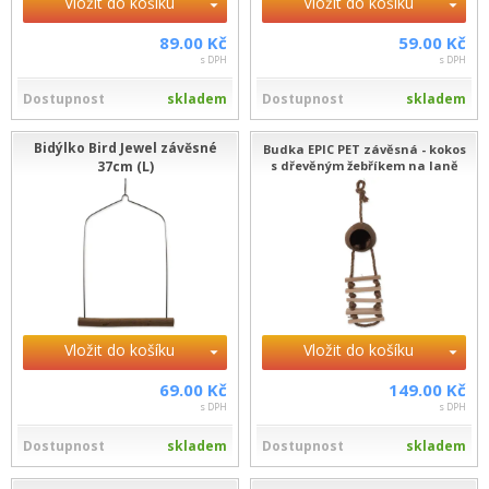
Vložit do košíku
Vložit do košíku
89.00 Kč
59.00 Kč
s DPH
s DPH
Dostupnost
skladem
Dostupnost
skladem
Bidýlko Bird Jewel závěsné
Budka EPIC PET závěsná - kokos
37cm (L)
s dřevěným žebříkem na laně
Vložit do košíku
Vložit do košíku
69.00 Kč
149.00 Kč
s DPH
s DPH
Dostupnost
skladem
Dostupnost
skladem