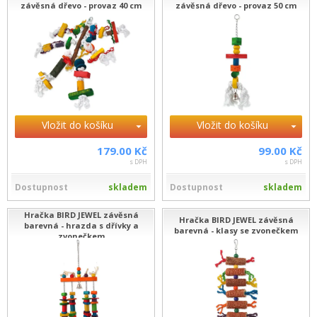
závěsná dřevo - provaz 40 cm
závěsná dřevo - provaz 50 cm
Vložit do košíku
Vložit do košíku
179.00 Kč
99.00 Kč
s DPH
s DPH
Dostupnost
skladem
Dostupnost
skladem
Hračka BIRD JEWEL závěsná
Hračka BIRD JEWEL závěsná
barevná - hrazda s dřívky a
barevná - klasy se zvonečkem
zvonečkem