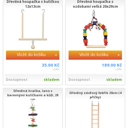
Dřevěná houpačka s kuličkou
Dřevěná houpačka s
12x13cm
ozdobami velká 20x29cm
Vložit do košíku
Vložit do košíku
35.00 Kč
189.00 Kč
s DPH
s DPH
Dostupnost
skladem
Dostupnost
skladem
Dřevěná hračka, lano s
Dřevěný závěsný žebřík 20cm (4
barevnými kuličkami a kůží, 28
příčky)
cm