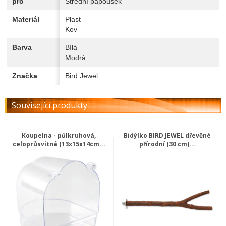
pro
Střední papoušek
Materiál
Plast
Kov
Barva
Bílá
Modrá
Značka
Bird Jewel
Související produkty
Koupelna - půlkruhová,
Bidýlko BIRD JEWEL dřevěné
celoprůsvitná (13x15x14cm...
přírodní (30 cm)...