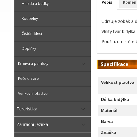
Popis
Komen
Hnízda a budky
Koupelny
Udržuje zobák a d
Vlnitý tvar bidýl
Čištění klecí
Použití: umístěte 
Doplňky
Specifikace
Krmiva a pamlsky
Péče o zvíře
Velikost ptactva
Venkovní ptactvo
Délka bidýlka
Teraristika
Materiál
Barva
Zahradní jezírka
Značka