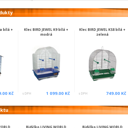
odukty
a bílá +
Klec BIRD JEWEL K9 bílá +
Klec BIRD JEWEL KS8 bílá +
modrá
zelená
9.00 Kč
1 099.00 Kč
749.00 Kč
s DPH
s DPH
uktu
 WORLD
Bidýlko LIVING WORLD
Bidýlko LIVING WORLD