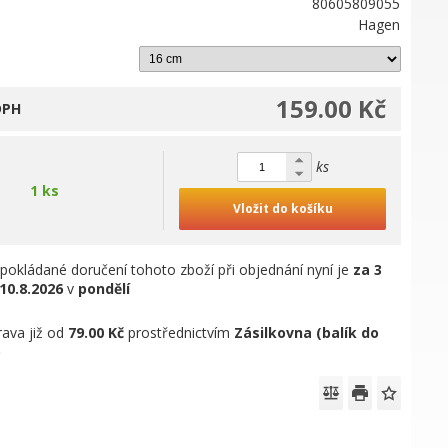
80605809055
Hagen
159.00 Kč
DPH
ks
1 ks
Vložit do košíku
pokládané doručení tohoto zboží při objednání nyní je
za 3
10.8.2026
v
pondělí
ava již od
79.00 Kč
prostřednictvím
Zásilkovna (balík do
)