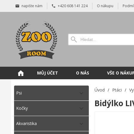
napište nám
+420 608 141 224
O nákupu
Podmí
MŮJ ÚČET
O NÁS
VŠE O NÁKU
Úvod
/
Ptáci
/
Vy
Psi
Bidýlko L
Kočky
Akvaristika