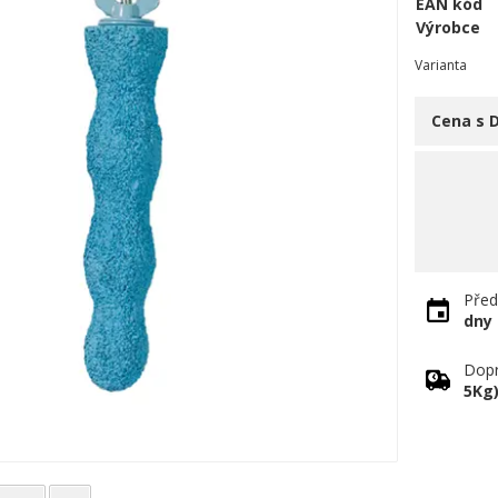
EAN kód
Výrobce
Varianta
Cena s 
Před
dny
Dopr
5Kg