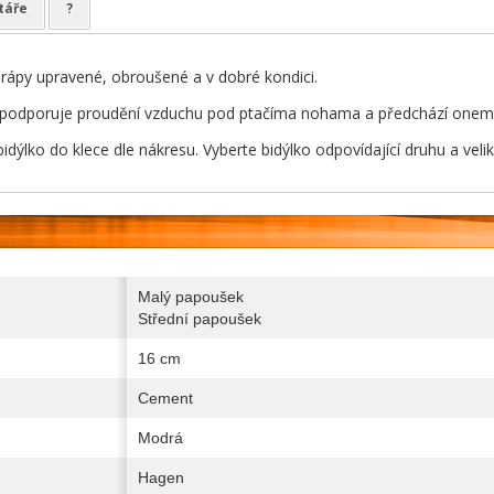
táře
?
rápy upravené, obroušené a v dobré kondici.
ka podporuje proudění vzduchu pod ptačíma nohama a předchází onemoc
bidýlko do klece dle nákresu. Vyberte bidýlko odpovídající druhu a vel
Malý papoušek
Střední papoušek
16 cm
Cement
Modrá
Hagen