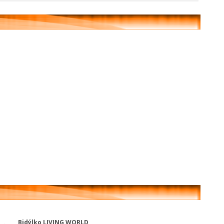
Bidýlko LIVING WORLD