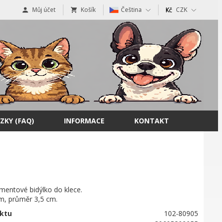
Můj účet
Košík
Čeština
CZK
ZKY (FAQ)
INFORMACE
KONTAKT
mentové bidýlko do klece.
cm, průměr 3,5 cm.
ktu
102-80905