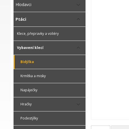
Hlodavci
Ptáci
Klece, přepravky a voliéry
Vybavení klecí
Bidýlka
Krmítka a misky
Napáječky
Hračky
Podestýlky