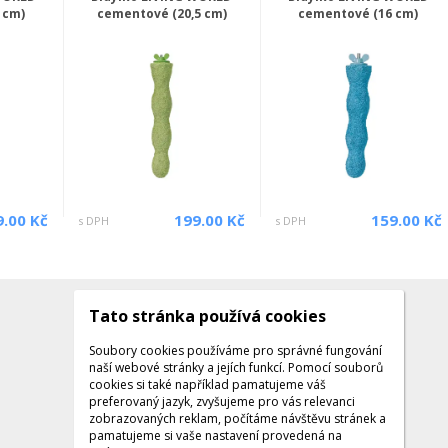
 cm)
cementové (20,5 cm)
cementové (16 cm)
9.00 Kč
199.00 Kč
159.00 Kč
s DPH
s DPH
Tato stránka používá cookies
Kontakty
Kontaktujte nás
Soubory cookies používáme pro správné fungování
naší webové stránky a jejích funkcí. Pomocí souborů
Tel.: +420 608 141 224
cookies si také například pamatujeme váš
preferovaný jazyk, zvyšujeme pro vás relevanci
Po - Pá: 9:00 - 16:00
zobrazovaných reklam, počítáme návštěvu stránek a
Facebook
pamatujeme si vaše nastavení provedená na