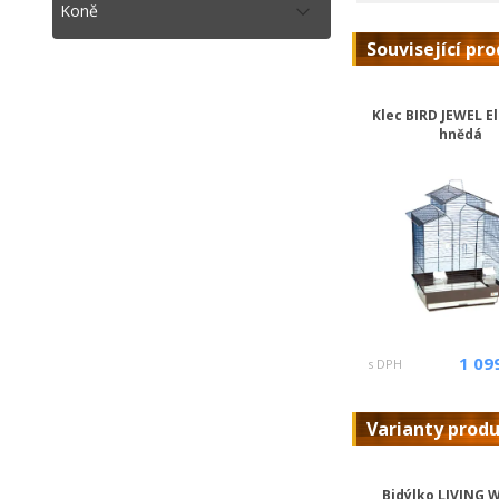
Koně
Související pr
Klec BIRD JEWEL El
hnědá
1 09
s DPH
Varianty prod
Bidýlko LIVING