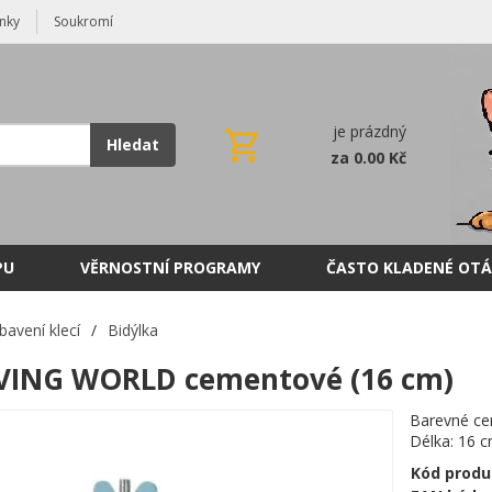
nky
Soukromí
je prázdný
Hledat
za 0.00 Kč
PU
VĚRNOSTNÍ PROGRAMY
ČASTO KLADENÉ OTÁ
bavení klecí
/
Bidýlka
IVING WORLD cementové (16 cm)
Barevné ce
Délka: 16 
Kód produ