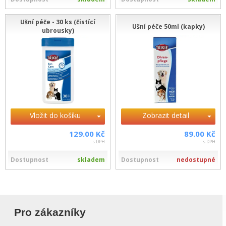
Ušní péče - 30 ks (čistící
Ušní péče 50ml (kapky)
ubrousky)
Vložit do košíku
Zobrazit detail
129.00 Kč
89.00 Kč
s DPH
s DPH
Dostupnost
skladem
Dostupnost
nedostupné
Pro zákazníky