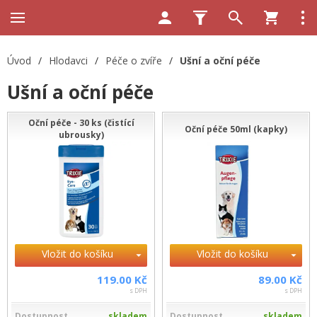
Úvod
/
Hlodavci
/
Péče o zvíře
/
Ušní a oční péče
Ušní a oční péče
Oční péče - 30 ks (čistící
Oční péče 50ml (kapky)
ubrousky)
Vložit do košíku
Vložit do košíku
119.00 Kč
89.00 Kč
s DPH
s DPH
Dostupnost
skladem
Dostupnost
skladem