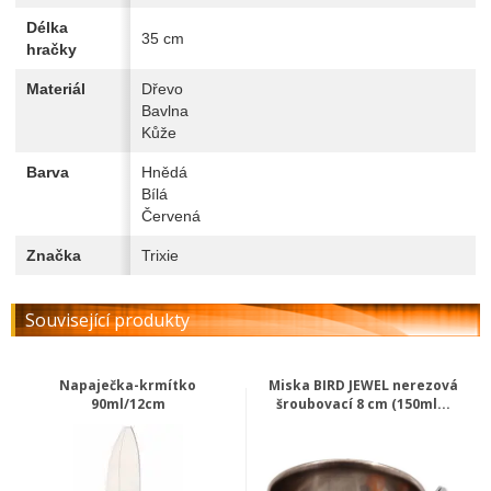
Délka
35 cm
hračky
Materiál
Dřevo
Bavlna
Kůže
Barva
Hnědá
Bílá
Červená
Značka
Trixie
Související produkty
Napaječka-krmítko
Miska BIRD JEWEL nerezová
90ml/12cm
šroubovací 8 cm (150ml...