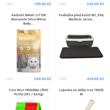
199.00 Kč
249.00 Kč
s DPH
s DPH
Kočkolit MAGIC LITTER
Podložka před kočičí WC, EVA,
Bentonite Ultra White
40x55cm, černá...
Baby...
249.00 Kč
439.00 Kč
s DPH
s DPH
Cats Best ORIGINAL (ÖKO
Lopatka na těžký trus TRIXIE
PLUS) (20 L / 8,6 kg)
M