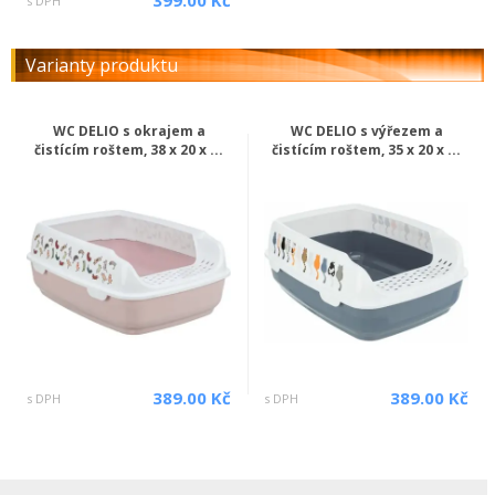
399.00 Kč
s DPH
Varianty produktu
WC DELIO s okrajem a
WC DELIO s výřezem a
čistícím roštem, 38 x 20 x ...
čistícím roštem, 35 x 20 x ...
389.00 Kč
389.00 Kč
s DPH
s DPH