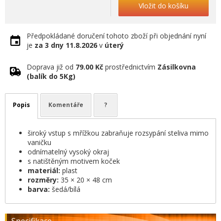
Vložit do košíku
Předpokládané doručení tohoto zboží při objednání nyní
je
za 3 dny
11.8.2026
v
úterý
Doprava již od
79.00 Kč
prostřednictvím
Zásilkovna
(balík do 5Kg)
Popis
Komentáře
?
široký vstup s mřížkou zabraňuje rozsypání steliva mimo
vaničku
odnímatelný vysoký okraj
s natištěným motivem koček
materiál:
plast
rozměry:
35 × 20 × 48 cm
barva:
šedá/bílá