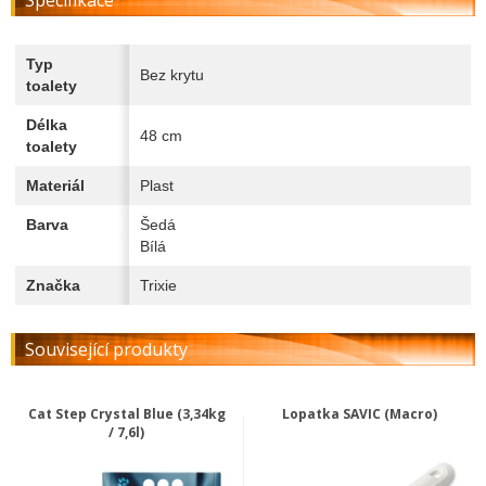
Specifikace
Typ
Bez krytu
toalety
Délka
48 cm
toalety
Materiál
Plast
Barva
Šedá
Bílá
Značka
Trixie
Související produkty
Cat Step Crystal Blue (3,34kg
Lopatka SAVIC (Macro)
/ 7,6l)