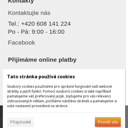
Kontakty
Kontaktujte nás
Tel.: +420 608 141 224
Po - Pá: 9:00 - 16:00
Facebook
Přijímáme online platby
Tato stránka používá cookies
Soubory cookies používáme pro správné fungování naší webové
stránky a jejích funkcí. Pomocí souborů cookies si také například
pamatujeme váš preferovaný jazyk, zvyšujeme pro vás relevanci
zobrazovaných reklam, počítáme návštěvu stránek a pamatujeme si
Děkujeme za důvěru
vaše nastavení provedená na stránce.
Tato stránka používá soubory cookies, které nám
pomáhají poskytovat služby. Používáním našich služeb
✖
Přizpůsobit
Povolit vše
vyjadřujete souhlas s používáním souborů cookies.
Více
© 2026 WEXBO |
www.wexbo.com
|
Přihlásit