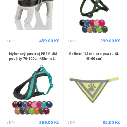
459.00 Kč
299.00 Kč
s DPH
s DPH
Nylonový postroj PREMIUM
Reflexní šátek pro psa (L-XL
podšitý 70-100cm/25mm (...
43-60 cm)
369.00 Kč
95.00 Kč
s DPH
s DPH