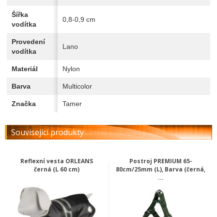
Šířka
0,8-0,9 cm
vodítka
Provedení
Lano
vodítka
Materiál
Nylon
Barva
Multicolor
Značka
Tamer
Související produkty
Reflexní vesta ORLEANS
Postroj PREMIUM 65-
černá (L 60 cm)
80cm/25mm (L), Barva (černá,
...