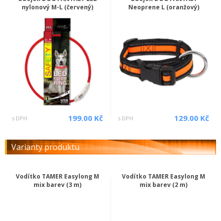
nylonový M-L (červený)
Neoprene L (oranžový)
199.00 Kč
129.00 Kč
s DPH
s DPH
Varianty produktu
Vodítko TAMER Easylong M
Vodítko TAMER Easylong M
mix barev (3 m)
mix barev (2 m)