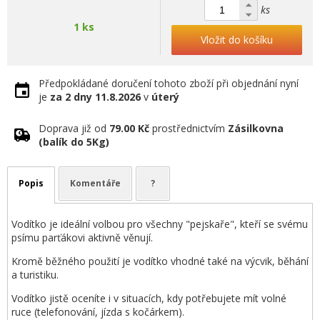
ks
1 ks
Vložit do košíku
Předpokládané doručení tohoto zboží při objednání nyní
je
za 2 dny
11.8.2026
v
úterý
Doprava již od
79.00 Kč
prostřednictvím
Zásilkovna
(balík do 5Kg)
Popis
Komentáře
?
Vodítko je ideální volbou pro všechny "pejskaře", kteří se svému
psímu parťákovi aktivně věnují.
Kromě běžného použití je vodítko vhodné také na výcvik, běhání
a turistiku.
Vodítko jistě oceníte i v situacích, kdy potřebujete mít volné
ruce (telefonování, jízda s kočárkem).