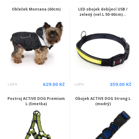
Obleček Montana (60cm)
LED obojek dobíjecí USB /
zelený (vel.L 50-60cm)...
629.00 Kč
359.00 Kč
s DPH
s DPH
Postroj ACTIVE DOG Premium
Obojek ACTIVE DOG Strong L
L (limetka)
(modrý)