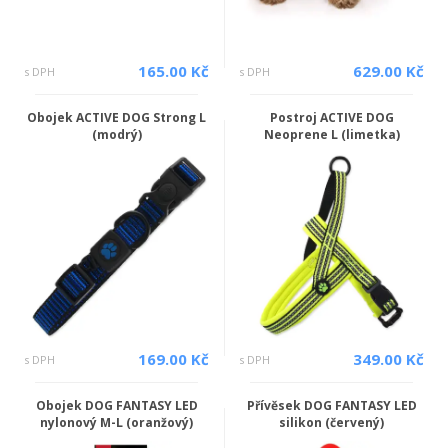
165.00 Kč
629.00 Kč
s DPH
s DPH
Obojek ACTIVE DOG Strong L
Postroj ACTIVE DOG
(modrý)
Neoprene L (limetka)
169.00 Kč
349.00 Kč
s DPH
s DPH
Obojek DOG FANTASY LED
Přívěsek DOG FANTASY LED
nylonový M-L (oranžový)
silikon (červený)