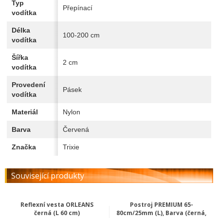
Typ
Přepínací
vodítka
Délka
100-200 cm
vodítka
Šířka
2 cm
vodítka
Provedení
Pásek
vodítka
Materiál
Nylon
Barva
Červená
Značka
Trixie
Související produkty
Reflexní vesta ORLEANS
Postroj PREMIUM 65-
černá (L 60 cm)
80cm/25mm (L), Barva (černá,