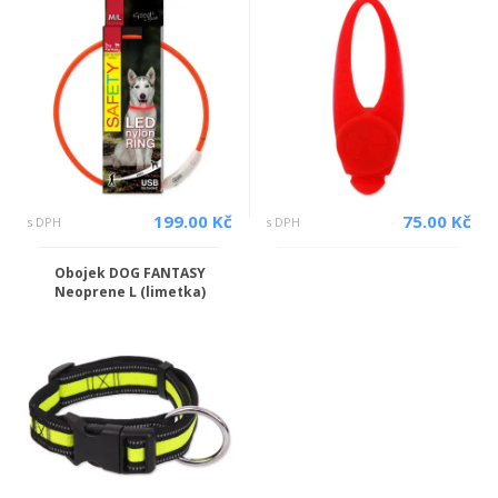
199.00 Kč
75.00 Kč
s DPH
s DPH
Obojek DOG FANTASY
Neoprene L (limetka)