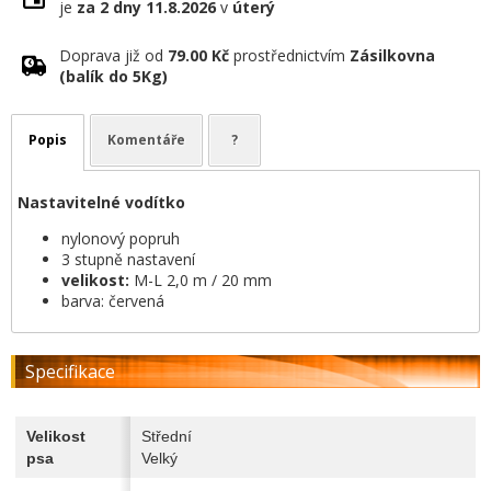
je
za 2 dny
11.8.2026
v
úterý
Doprava již od
79.00 Kč
prostřednictvím
Zásilkovna
(balík do 5Kg)
Popis
Komentáře
?
Nastavitelné vodítko
nylonový popruh
3 stupně nastavení
velikost:
M-L 2,0 m / 20 mm
barva: červená
Specifikace
Velikost
Střední
psa
Velký