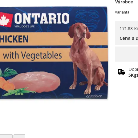
Výrobce
Varianta
171.88 K
Cena s 
Dopr
5Kg