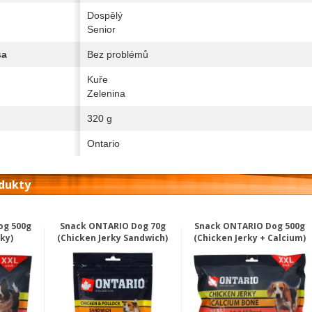
Dospělý
Senior
sa
Bez problémů
Kuře
Zelenina
320 g
Ontario
odukty
og 500g
Snack ONTARIO Dog 70g
Snack ONTARIO Dog 500g
ky)
(Chicken Jerky Sandwich)
(Chicken Jerky + Calcium)