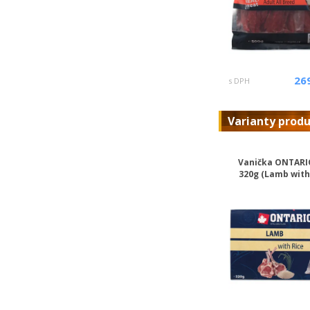
26
s DPH
Varianty prod
Vanička ONTARI
320g (Lamb with