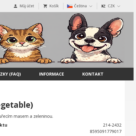
Můj účet
Košík
Čeština
CZK
ZKY (FAQ)
INFORMACE
KONTAKT
getable)
kuřecím masem a zeleninou.
ktu
214-2432
8595091779017