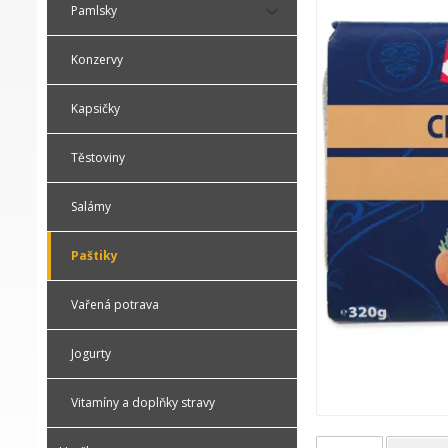
Pamlsky
Konzervy
Kapsičky
Těstoviny
Salámy
Paštiky
Vařená potrava
Jogurty
Vitamíny a doplňky stravy