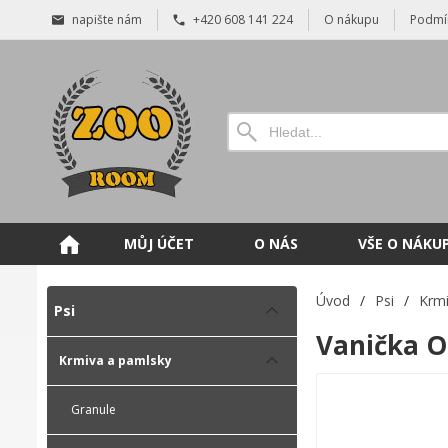
napište nám
+420 608 141 224
O nákupu
Podmí
MŮJ ÚČET
O NÁS
VŠE O NÁKU
Úvod
/
Psi
/
Krmi
Psi
Vanička O
Krmiva a pamlsky
Granule