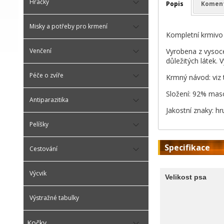
Hračky
Popis
Komen
Misky a potřeby pro krmení
Kompletní krmivo 
Vyrobena z vysoce
Venčení
důležitých látek. 
Péče o zvíře
Krmný návod: viz 
Složení: 92% maso
Antiparazitika
Jakostní znaky: h
Pelíšky
Specifikace
Cestování
Výcvik
Velikost psa
Výstražné tabulky
Kočky