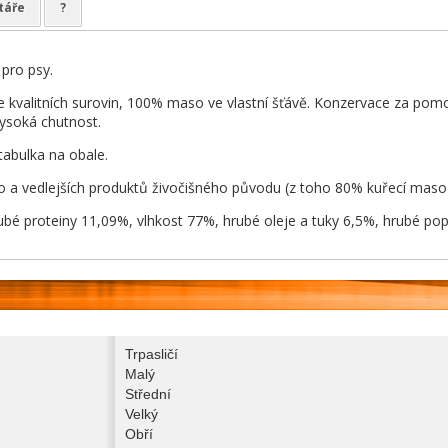
táře
?
pro psy.
 kvalitních surovin, 100% maso ve vlastní šťávě. Konzervace za pomo
Vysoká chutnost.
tabulka na obale.
 a vedlejších produktů živočišného původu (z toho 80% kuřecí maso), 
rubé proteiny 11,09%, vlhkost 77%, hrubé oleje a tuky 6,5%, hrubé po
Trpasličí
Malý
Střední
Velký
Obří