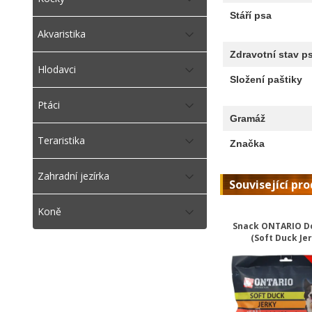
Stáří psa
Akvaristika
Zdravotní stav p
Hlodavci
Složení paštiky
Ptáci
Gramáž
Teraristika
Značka
Zahradní jezírka
Související pr
Koně
Snack ONTARIO D
(Soft Duck Jer