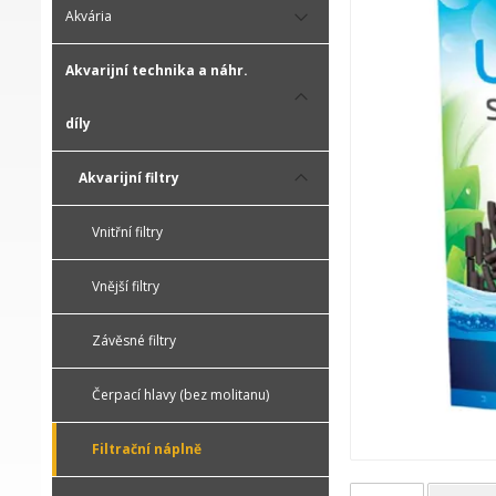
Akvária
Akvarijní technika a náhr.
díly
Akvarijní filtry
Vnitřní filtry
Vnější filtry
Závěsné filtry
Čerpací hlavy (bez molitanu)
Filtrační náplně