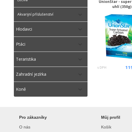
UnionStar - super
uhlí (350g)
Akvarijní příslušenství
Hlodavci
Ptáci
Teraristika
11
s DPH
Zahradní jezírka
Koně
Pro zákazníky
Můj profil
O nás
Košík