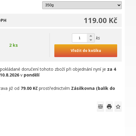
119.00 Kč
DPH
ks
2 ks
Vložit do košíku
pokládané doručení tohoto zboží při objednání nyní je
za 4
10.8.2026
v
pondělí
ava již od
79.00 Kč
prostřednictvím
Zásilkovna (balík do
)