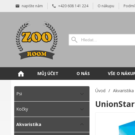
napište nám
+420 608 141 224
O nákupu
Podmí
MŮJ ÚČET
O NÁS
VŠE O NÁKU
Úvod
/
Akvaristika
Psi
UnionStar 
Kočky
Akvaristika