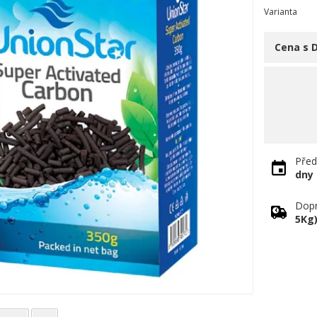
Varianta
Cena s 
Před
dny
Dopr
5Kg