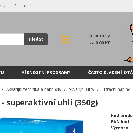
nky
Soukromí
je prázdný
Hledat
za 0.00 Kč
PU
VĚRNOSTNÍ PROGRAMY
ČASTO KLADENÉ OTÁ
/
Akvarijní technika a náhr. díly
/
Akvarijní filtry
/
Filtrační náplně
- superaktivní uhlí (350g)
Kód produ
EAN kód
Výrobce