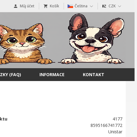
Můj účet
Košík
Čeština
CZK
ZKY (FAQ)
INFORMACE
KONTAKT
ktu
4177
8595166741772
Unistar