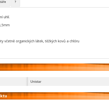
táře
?
í uhlí.
í 3,5mm
oty včetně organických látek, těžkých kovů a chlóru
Unistar
uktu