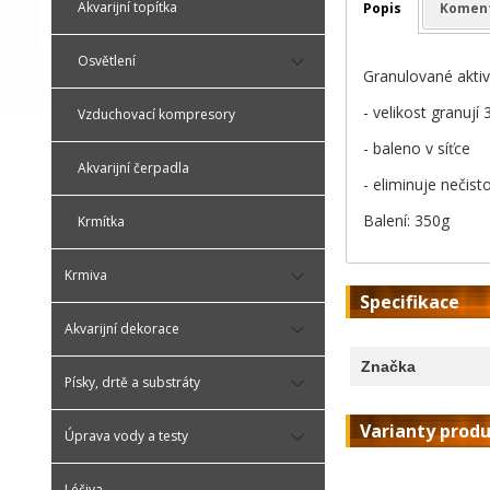
Akvarijní topítka
Popis
Komen
Osvětlení
Granulované aktivn
- velikost granuj
Vzduchovací kompresory
- baleno v síťce
Akvarijní čerpadla
- eliminuje nečist
Balení: 350g
Krmítka
Krmiva
Specifikace
Akvarijní dekorace
Značka
Písky, drtě a substráty
Varianty prod
Úprava vody a testy
Léčiva