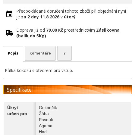
Předpokládané doručení tohoto zboží při objednání nyní
je
za 2 dny
11.8.2026
v
úterý
Doprava již od
79.00 Kč
prostřednictvím
Zásilkovna
(balík do 5Kg)
Popis
Komentáře
?
Půlka kokosu s otvorem pro vstup.
Specifikace
Úkryt
Gekončík
určen pro
Žába
Pavouk
Agama
Had