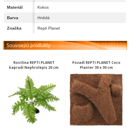
Materiál
Kokos
Barva
Hnědá
Značka
Repti Planet
Související produkty
Rostlina REPTI PLANET
Pozadí REPTI PLANET Coco
kapradí Nephrolepis 20 cm
Planter 30 x 30 cm