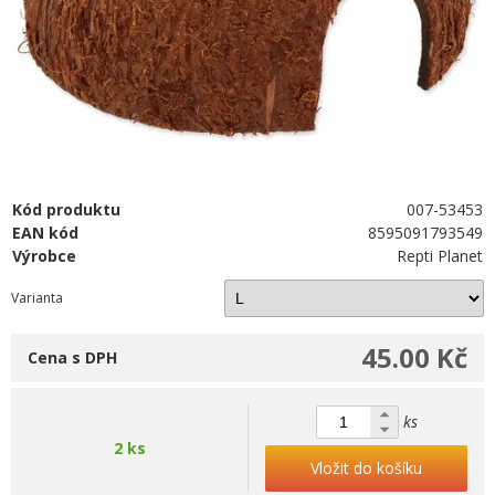
Kód produktu
007-53453
EAN kód
8595091793549
Výrobce
Repti Planet
Varianta
45.00 Kč
Cena s DPH
ks
2 ks
Vložit do košíku