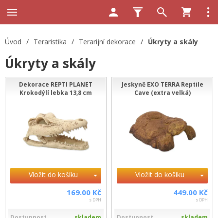
Úvod
/
Teraristika
/
Terarijní dekorace
/
Úkryty a skály
Úkryty a skály
Dekorace REPTI PLANET
Jeskyně EXO TERRA Reptile
Krokodýlí lebka 13,8 cm
Cave (extra velká)
Vložit do košíku
Vložit do košíku
169.00 Kč
449.00 Kč
s DPH
s DPH
Dostupnost
skladem
Dostupnost
skladem