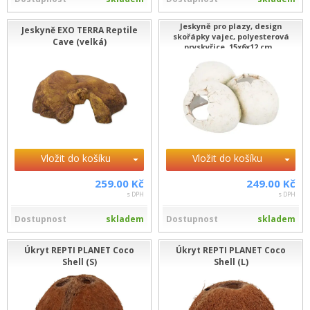
Jeskyně pro plazy, design
Jeskyně EXO TERRA Reptile
skořápky vajec, polyesterová
Cave (velká)
pryskyřice, 15x6x12 cm...
Vložit do košíku
Vložit do košíku
259.00 Kč
249.00 Kč
s DPH
s DPH
Dostupnost
skladem
Dostupnost
skladem
Úkryt REPTI PLANET Coco
Úkryt REPTI PLANET Coco
Shell (S)
Shell (L)