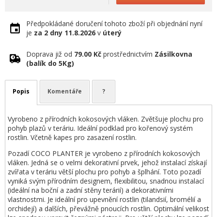
Předpokládané doručení tohoto zboží při objednání nyní
je
za 2 dny
11.8.2026
v
úterý
Doprava již od
79.00 Kč
prostřednictvím
Zásilkovna
(balík do 5Kg)
Popis
Komentáře
?
Vyrobeno z přírodních kokosových vláken. Zvětšuje plochu pro
pohyb plazů v teráriu. Ideální podklad pro kořenový systém
rostlin. Včetně kapes pro zasazení rostlin.
Pozadí COCO PLANTER je vyrobeno z přírodních kokosových
vláken. Jedná se o velmi dekorativní prvek, jehož instalací získají
zvířata v teráriu větší plochu pro pohyb a šplhání. Toto pozadí
vyniká svým přírodním designem, flexibilitou, snadnou instalací
(ideální na boční a zadní stěny terárií) a dekorativními
vlastnostmi. Je ideální pro upevnění rostlin (tilandsií, bromélií a
orchidejí) a dalších, převážně pnoucích rostlin. Optimální velikost