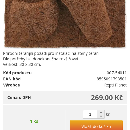
Přírodní terarijní pozadí pro instalaci na stěny terárií.
Dle potřeby lze donekonečna rozšiřovat.
Velikost: 30 x 30 cm.
Kód produktu
007-54011
EAN kód
8595091793501
Výrobce
Repti Planet
269.00 Kč
Cena s DPH
ks
1 ks
Vložit do košíku