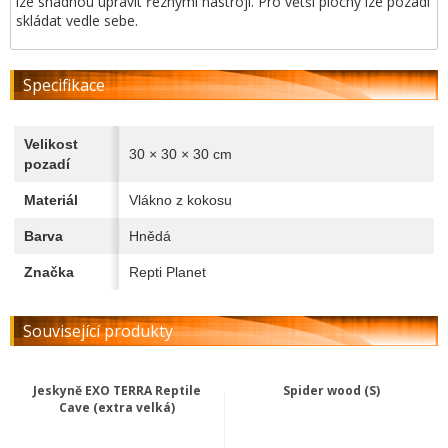
lze snadnou upravit řeznými nástroji. Pro větší plochy lze pozadí
skládat vedle sebe.
Specifikace
Velikost
30 × 30 × 30 cm
pozadí
Materiál
Vlákno z kokosu
Barva
Hnědá
Značka
Repti Planet
Související produkty
Jeskyně EXO TERRA Reptile
Spider wood (S)
Cave (extra velká)