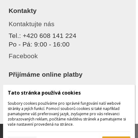
Kontakty
Kontaktujte nás
Tel.: +420 608 141 224
Po - Pá: 9:00 - 16:00
Facebook
Přijímáme online platby
Tato stránka používá cookies
Soubory cookies používáme pro správné fungování naší webové
stránky a jejích funkcí. Pomocí souborů cookies si také například
pamatujeme váš preferovaný jazyk, zvyšujeme pro vás relevanci
zobrazovaných reklam, počítáme návštěvu stránek a pamatujeme si
Děkujeme za důvěru
vaše nastavení provedená na stránce.
Tato stránka používá soubory cookies, které nám
pomáhají poskytovat služby. Používáním našich služeb