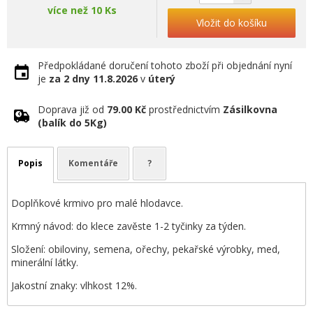
více než 10 Ks
Vložit do košíku
Předpokládané doručení tohoto zboží při objednání nyní
je
za 2 dny
11.8.2026
v
úterý
Doprava již od
79.00 Kč
prostřednictvím
Zásilkovna
(balík do 5Kg)
Popis
Komentáře
?
Doplňkové krmivo pro malé hlodavce.
Krmný návod: do klece zavěste 1-2 tyčinky za týden.
Složení: obiloviny, semena, ořechy, pekařské výrobky, med,
minerální látky.
Jakostní znaky: vlhkost 12%.