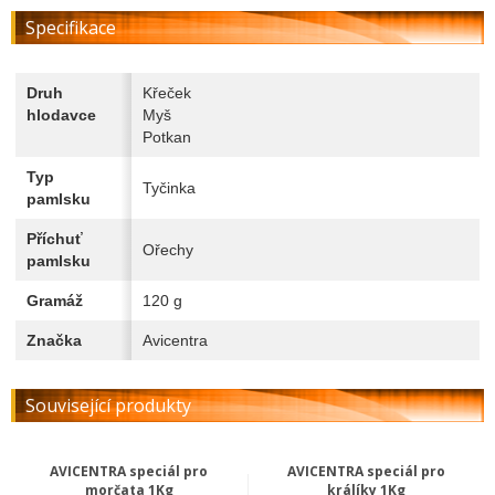
Specifikace
Druh
Křeček
hlodavce
Myš
Potkan
Typ
Tyčinka
pamlsku
Příchuť
Ořechy
pamlsku
Gramáž
120 g
Značka
Avicentra
Související produkty
AVICENTRA speciál pro
AVICENTRA speciál pro
morčata 1Kg
králíky 1Kg