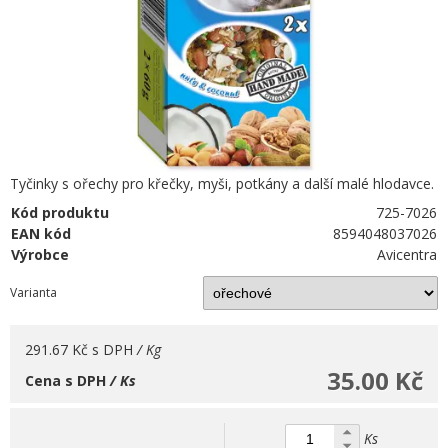
Tyčinky s ořechy pro křečky, myši, potkány a další malé hlodavce.
Kód produktu
725-7026
EAN kód
8594048037026
Výrobce
Avicentra
Varianta
291.67 Kč
s DPH
/ Kg
35.00 Kč
Cena s DPH
/ Ks
Ks