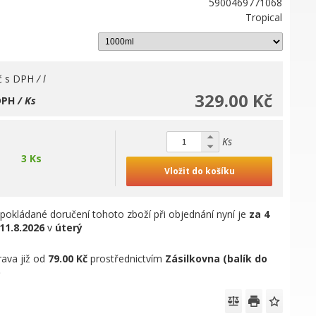
5900469771068
Tropical
č
s DPH
/ l
329.00 Kč
DPH
/ Ks
Ks
3 Ks
Vložit do košíku
pokládané doručení tohoto zboží při objednání nyní je
za 4
11.8.2026
v
úterý
ava již od
79.00 Kč
prostřednictvím
Zásilkovna (balík do
)