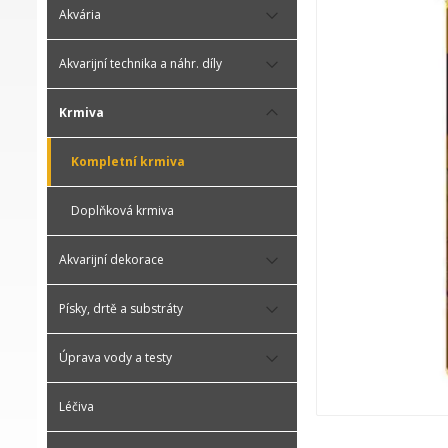
Akvária
Akvarijní technika a náhr. díly
Krmiva
Kompletní krmiva
Doplňková krmiva
Akvarijní dekorace
Písky, drtě a substráty
Úprava vody a testy
Léčiva