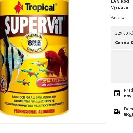
EAN kód
Výrobce
Varianta
329.00 K
Cena s 
Před
dny
Dopr
5Kg