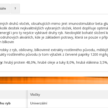
táře
?
ých druhů vloček, obsahujících mimo jiné: imunostimulátor beta-gluka
kolik desítek nejkvalitnějších vybraných složek, které doplňuje optim
 energií i pro ty nejvíce vybíravé druhy ryb. Neobvyklé bohaté složení
druhových akváriích, kde je základem potravy, která se pouze v příp
bílkovin
robky z ryb, obíloviny, bílkovinné extrakty rostlinného původu, měkký
ukty rostlinného původu (v tom výtažek z červené papriky 1200 mg/kg), 
ky:
hrubý protein 48,0%, hrubé oleje a tuky 8,0%, hrubá vláknina 3,5%,
Vločky
hu ryb
Univerzální