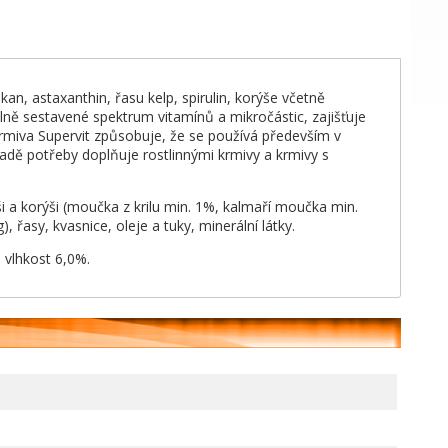
n, astaxanthin, řasu kelp, spirulin, korýše včetně
álně sestavené spektrum vitamínů a mikročástic, zajišťuje
 krmiva Supervit způsobuje, že se používá především v
adě potřeby doplňuje rostlinnými krmivy a krmivy s
ši a korýši (moučka z krilu min. 1%, kalmaří moučka min.
řasy, kvasnice, oleje a tuky, minerální látky.
 vlhkost 6,0%.