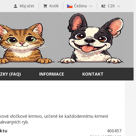
Můj účet
Košík
Čeština
CZK
ZKY (FAQ)
INFORMACE
KONTAKT
ové vločkové krmivo, určené ke každodennímu krmení
akvarijních ryb.
ktu
400457