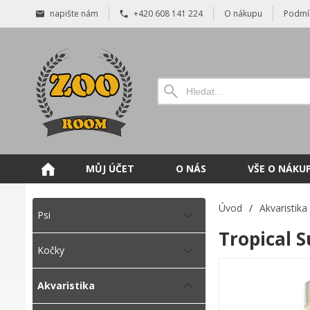
napište nám
+420 608 141 224
O nákupu
Podmí
MŮJ ÚČET
O NÁS
VŠE O NÁKU
Úvod
/
Akvaristika
Psi
Tropical S
Kočky
Akvaristika