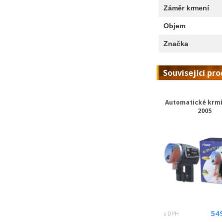
Záměr krmení
Objem
Značka
Související pr
Automatické krmí
2005
54
s DPH