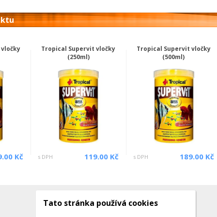
uktu
 vločky
Tropical Supervit vločky
Tropical Supervit vločky
(250ml)
(500ml)
9.00 Kč
119.00 Kč
189.00 Kč
s DPH
s DPH
Tato stránka používá cookies
Kontakty