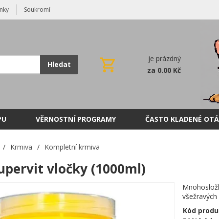
nky
Soukromí
je prázdný
Hledat
za 0.00 Kč
PU
VĚRNOSTNÍ PROGRAMY
ČASTO KLADENÉ OTÁ
/
Krmiva
/
Kompletní krmiva
upervit vločky (1000ml)
Mnohosložk
všežravých 
Kód produ