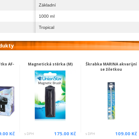
Základní
1000 ml
Tropical
odukty
tko AF-
Magnetická stěrka (M)
Škrabka MARINA akvarijní
se žiletkou
9.00 Kč
175.00 Kč
109.00 Kč
s DPH
s DPH