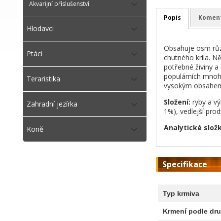
Akvarijní příslušenství
Popis
Komen
Hlodavci
Obsahuje osm různ
Ptáci
chutného krila. Ně
potřebné živiny a
populárních mnoho
Teraristika
vysokým obsahem 
Složení:
ryby a vý
Zahradní jezírka
1%), vedlejší prod
Analytické slož
Koně
Specifikace
Typ krmiva
Krmení podle dru