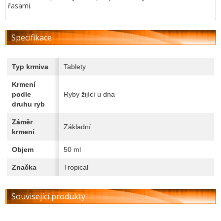
řasami.
Specifikace
Typ krmiva
Tablety
Krmení
podle
Ryby žijící u dna
druhu ryb
Záměr
Základní
krmení
Objem
50 ml
Značka
Tropical
Související produkty