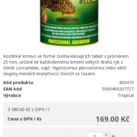
Rostlinné krmivo ve formě zvolna klesajících tablet s průměrem
25 mm, určené ke každodennímu krmení velkých druhů ryb z
čeledi Loricariidae, např. Hypostomus plecostomus nebo větší
skupiny menších krunýřovců živících se řasami.
Kód produktu
400473
EAN kód
5900469207727
Výrobce
Tropical
3 380.00 Kč
s DPH
/ l
169.00 Kč
Cena s DPH
/ Ks
Ks