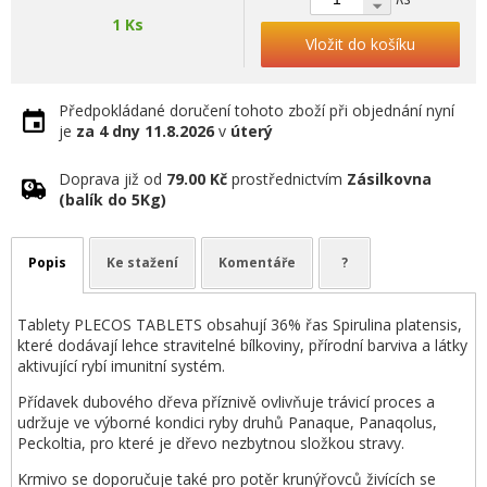
1 Ks
Vložit do košíku
Předpokládané doručení tohoto zboží při objednání nyní
je
za 4 dny
11.8.2026
v
úterý
Doprava již od
79.00 Kč
prostřednictvím
Zásilkovna
(balík do 5Kg)
Popis
Ke stažení
Komentáře
?
Tablety PLECOS TABLETS obsahují 36% řas Spirulina platensis,
které dodávají lehce stravitelné bílkoviny, přírodní barviva a látky
aktivující rybí imunitní systém.
Přídavek dubového dřeva příznivě ovlivňuje trávicí proces a
udržuje ve výborné kondici ryby druhů Panaque, Panaqolus,
Peckoltia, pro které je dřevo nezbytnou složkou stravy.
Krmivo se doporučuje také pro potěr krunýřovců živících se