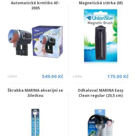
Automatické krmítko AF-
Magnetická stěrka (M)
2005
549.00 Kč
175.00 Kč
s DPH
s DPH
Škrabka MARINA akvarijní se
Odkalovač MARINA Easy
žiletkou
Clean regular (25,5 cm)