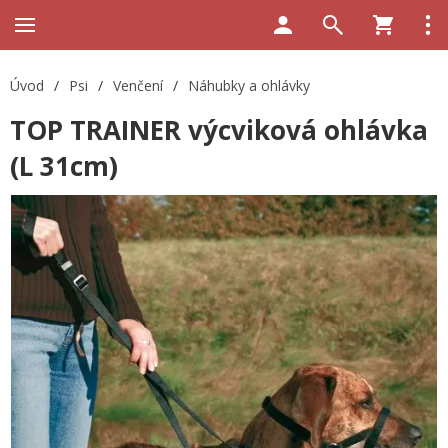
Úvod
/
Psi
/
Venčení
/
Náhubky a ohlávky
TOP TRAINER výcviková ohlávka
(L 31cm)