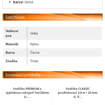
barva:
černá
Specifikace
Velikost
Velký
psa
Materiál
Nylon
Barva
Černá
Značka
Trixie
Související produkty
Vodítko PREMIUM s
Vodítko CLASSIC
vyplněnou rukojetí 1m/25mm
prodlužovací 2,0 m / 25 mm
(L-...
(L-X...