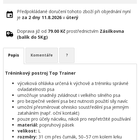
Předpokládané doručení tohoto zboží při objednání nyní
je
za 2 dny
11.8.2026
v
úterý
Doprava již od
79.00 Kč
prostřednictvím
Zásilkovna
(balík do 5Kg)
Popis
Komentáře
?
Tréninkový postroj Top Trainer
výcviková ohlávka určená k výchově a tréninku správné
ovladatelnosti psa
umožňuje snadněji zvládnout i velkého silného psa
pro bezpečné vedení psa bez nutnosti použití síly navíc
umožní přesměrovat ohnisko soustředění psa jemným
zataháním (např. oční kontakt)
pouze pro účely nácviku, nikoli pro nepřetržité používání
materiál:
popruhový pásek
velikost:
L
rozměry:
31 cm přes čumák, 50–57 cm kolem krku