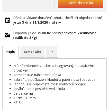
Vložit do košíku
Předpokládané doručení tohoto zboží při objednání nyní
je
za 3 dny
11.8.2026
v
úterý
Doprava již od
79.00 Kč
prostřednictvím
Zásilkovna
(balík do 5Kg)
Popis
Komentáře
?
krátké nylonové vodítko s integrovaným elastickým
proužkem
kompenzuje náhlé táhnutí psa
zabraňuje poškození kloubů a páteře psa i psovoda
jednodušše připevněte mezi vodítko a obojek
ideální pokud pes běží vedle kola
barva: černá
16cm / 10mm
XS-S