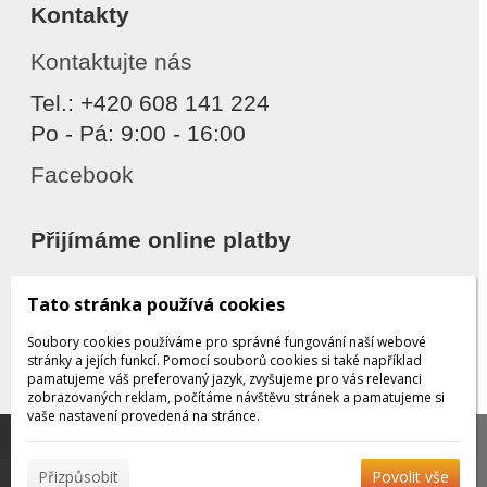
Kontakty
Kontaktujte nás
Tel.: +420 608 141 224
Po - Pá: 9:00 - 16:00
Facebook
Přijímáme online platby
Tato stránka používá cookies
Soubory cookies používáme pro správné fungování naší webové
stránky a jejích funkcí. Pomocí souborů cookies si také například
pamatujeme váš preferovaný jazyk, zvyšujeme pro vás relevanci
zobrazovaných reklam, počítáme návštěvu stránek a pamatujeme si
Děkujeme za důvěru
vaše nastavení provedená na stránce.
Tato stránka používá soubory cookies, které nám
pomáhají poskytovat služby. Používáním našich služeb
✖
Přizpůsobit
Povolit vše
vyjadřujete souhlas s používáním souborů cookies.
Více