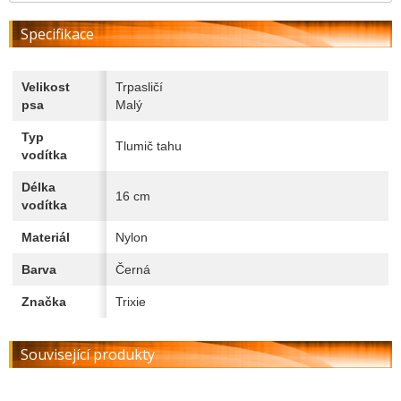
Specifikace
Velikost
Trpasličí
psa
Malý
Typ
Tlumič tahu
vodítka
Délka
16 cm
vodítka
Materiál
Nylon
Barva
Černá
Značka
Trixie
Související produkty