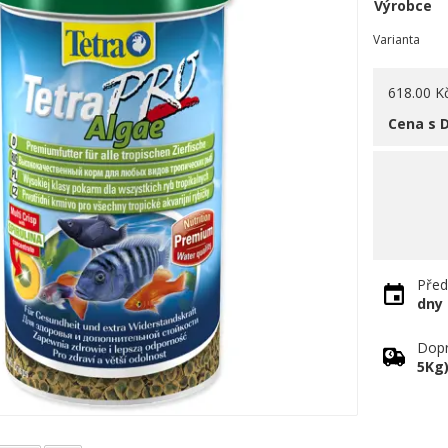
Výrobce
Varianta
618.00 K
Cena s 
Před
dny
Dopr
5Kg