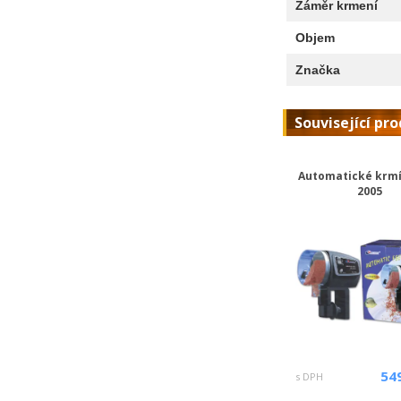
Záměr krmení
Objem
Značka
Související pr
Automatické krmí
2005
54
s DPH