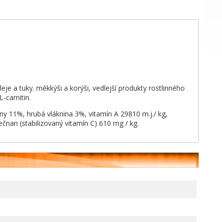
oleje a tuky. měkkýši a korýši, vedlejší produkty rostlinného
-carnitin.
ny 11%, hrubá vláknina 3%, vitamín A 29810 m.j./ kg,
ečnan (stabilizovaný vitamín C) 610 mg / kg.