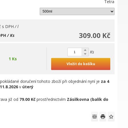
Tetra
č
s DPH
/ l
309.00 Kč
DPH
/ Ks
Ks
1 Ks
Vložit do košíku
pokládané doručení tohoto zboží při objednání nyní je
za 4
11.8.2026
v
úterý
ava již od
79.00 Kč
prostřednictvím
Zásilkovna (balík do
)