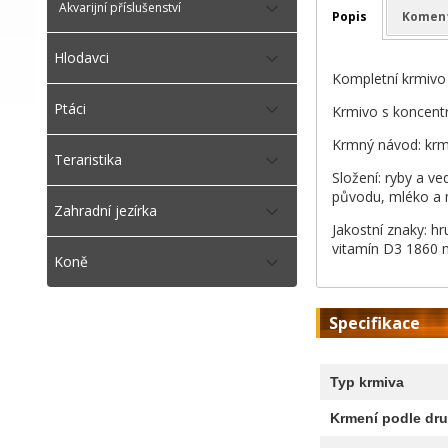
Akvarijní příslušenství
Popis
Komen
Hlodavci
Kompletní krmivo 
Ptáci
Krmivo s koncentr
Krmný návod: krm
Teraristika
Složení: ryby a ve
původu, mléko a ml
Zahradní jezírka
Jakostní znaky: h
vitamín D3 1860 m.
Koně
Specifikace
Typ krmiva
Krmení podle dru