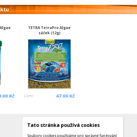
uktu
Algae
TETRA TetraPro Algae
sáček (12g)
9.00 Kč
47.00 Kč
s DPH
Tato stránka používá cookies
Kontakty
Kontaktujte nás
Soubory cookies používáme pro správné fungování