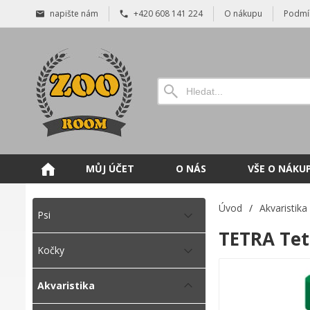
napište nám
+420 608 141 224
O nákupu
Podmí
MŮJ ÚČET
O NÁS
VŠE O NÁKU
Úvod
/
Akvaristika
Psi
TETRA Tet
Kočky
Akvaristika