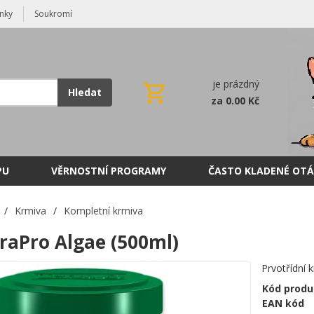
nky
Soukromí
je prázdný
Hledat
za 0.00 Kč
PU
VĚRNOSTNÍ PROGRAMY
ČASTO KLADENÉ OTÁ
/
Krmiva
/
Kompletní krmiva
raPro Algae (500ml)
Prvotřídní 
Kód produ
EAN kód