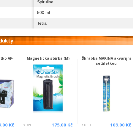
Spirulina
500 ml
Tetra
odukty
tko AF-
Magnetická stěrka (M)
Škrabka MARINA akvarijní
se žiletkou
9.00 Kč
175.00 Kč
109.00 Kč
s DPH
s DPH