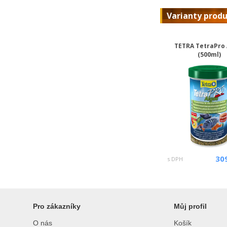
Varianty prod
TETRA TetraPro 
(500ml)
30
s DPH
Pro zákazníky
Můj profil
O nás
Košík