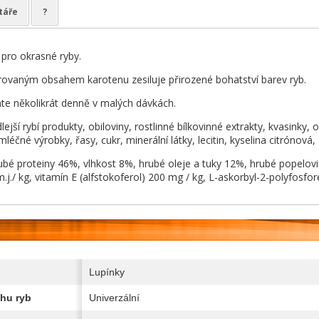
táře
?
pro okrasné ryby.
ovaným obsahem karotenu zesiluje přirozené bohatství barev ryb.
te několikrát denně v malých dávkách.
dlejší rybí produkty, obiloviny, rostlinné bílkovinné extrakty, kvasinky, 
éčné výrobky, řasy, cukr, minerální látky, lecitin, kyselina citrónová, L
rubé proteiny 46%, vlhkost 8%, hrubé oleje a tuky 12%, hrubé popelovi
j./ kg, vitamín E (alfstokoferol) 200 mg / kg, L-askorbyl-2-polyfosfor
Lupínky
hu ryb
Univerzální