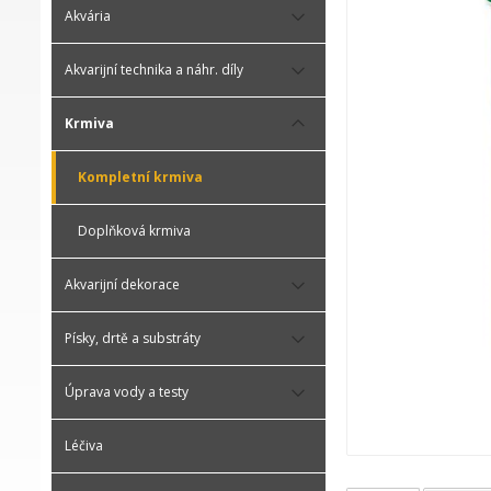
Akvária
Akvarijní technika a náhr. díly
Krmiva
Kompletní krmiva
Doplňková krmiva
Akvarijní dekorace
Písky, drtě a substráty
Úprava vody a testy
Léčiva