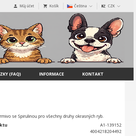
Můj účet
Košík
Čeština
CZK
ZKY (FAQ)
INFORMACE
KONTAKT
krmivo se Spirulinou pro všechny druhy okrasných ryb.
ktu
A1-139152
4004218204492