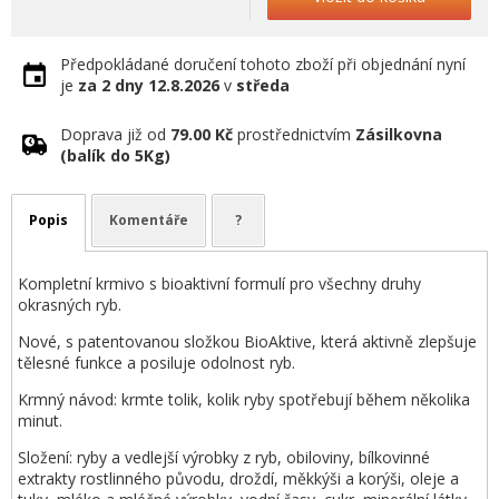
Předpokládané doručení tohoto zboží při objednání nyní
je
za 2 dny
12.8.2026
v
středa
Doprava již od
79.00 Kč
prostřednictvím
Zásilkovna
(balík do 5Kg)
Popis
Komentáře
?
Kompletní krmivo s bioaktivní formulí pro všechny druhy
okrasných ryb.
Nové, s patentovanou složkou BioAktive, která aktivně zlepšuje
tělesné funkce a posiluje odolnost ryb.
Krmný návod: krmte tolik, kolik ryby spotřebují během několika
minut.
Složení: ryby a vedlejší výrobky z ryb, obiloviny, bílkovinné
extrakty rostlinného původu, droždí, měkkýši a korýši, oleje a