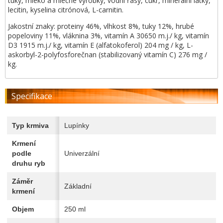
tuky, mléko a mléčné výrobky, vodní řasy, cukr, minerální látky,
lecitin, kyselina citrónová, L-carnitin.
Jakostní znaky: proteiny 46%, vlhkost 8%, tuky 12%, hrubé
popeloviny 11%, vláknina 3%, vitamín A 30650 m.j./ kg, vitamín
D3 1915 m.j./ kg, vitamín E (alfatokoferol) 204 mg / kg, L-
askorbyl-2-polyfosforečnan (stabilizovaný vitamín C) 276 mg /
kg.
Specifikace
Typ krmiva
Lupínky
Krmení
podle
Univerzální
druhu ryb
Záměr
Základní
krmení
Objem
250 ml