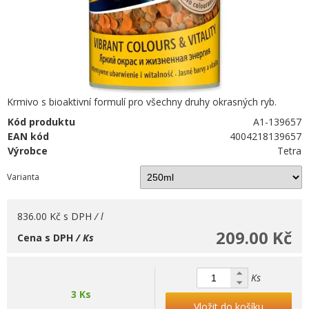
Krmivo s bioaktivní formulí pro všechny druhy okrasných ryb.
Kód produktu
A1-139657
EAN kód
4004218139657
Výrobce
Tetra
Varianta
836.00 Kč
s DPH
/ l
209.00 Kč
Cena s DPH
/ Ks
Ks
3 Ks
Vložit do košíku