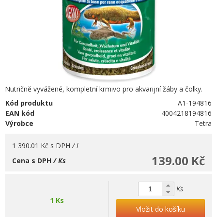
Nutričně vyvážené, kompletní krmivo pro akvarijní žáby a čolky.
Kód produktu
A1-194816
EAN kód
4004218194816
Výrobce
Tetra
1 390.01 Kč
s DPH
/ l
139.00 Kč
Cena s DPH
/ Ks
Ks
1 Ks
Vložit do košíku