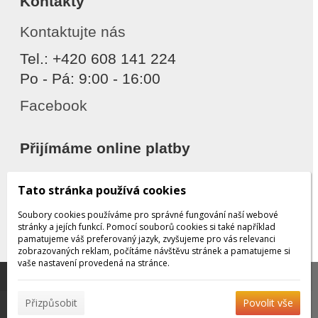
Kontakty
Kontaktujte nás
Tel.: +420 608 141 224
Po - Pá: 9:00 - 16:00
Facebook
Přijímáme online platby
Tato stránka používá cookies
Soubory cookies používáme pro správné fungování naší webové
stránky a jejích funkcí. Pomocí souborů cookies si také například
pamatujeme váš preferovaný jazyk, zvyšujeme pro vás relevanci
zobrazovaných reklam, počítáme návštěvu stránek a pamatujeme si
Děkujeme za důvěru
vaše nastavení provedená na stránce.
Tato stránka používá soubory cookies, které nám
pomáhají poskytovat služby. Používáním našich služeb
✖
Přizpůsobit
Povolit vše
vyjadřujete souhlas s používáním souborů cookies.
Více
© 2026 WEXBO |
www.wexbo.com
|
Přihlásit