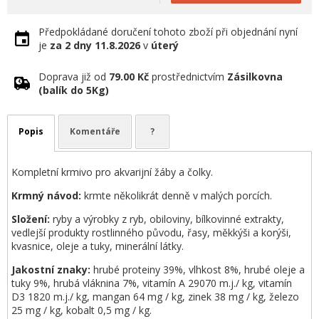
Předpokládané doručení tohoto zboží při objednání nyní
je
za 2 dny
11.8.2026
v
úterý
Doprava již od
79.00 Kč
prostřednictvím
Zásilkovna
(balík do 5Kg)
Popis
Komentáře
?
Kompletní krmivo pro akvarijní žáby a čolky.
Krmný návod:
krmte několikrát denně v malých porcích.
Složení:
ryby a výrobky z ryb, obiloviny, bílkovinné extrakty,
vedlejší produkty rostlinného původu, řasy, měkkýši a korýši,
kvasnice, oleje a tuky, minerální látky.
Jakostní znaky:
hrubé proteiny 39%, vlhkost 8%, hrubé oleje a
tuky 9%, hrubá vláknina 7%, vitamín A 29070 m.j./ kg, vitamín
D3 1820 m.j./ kg, mangan 64 mg / kg, zinek 38 mg / kg, železo
25 mg / kg, kobalt 0,5 mg / kg.