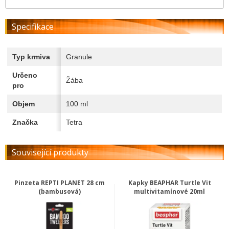
Specifikace
Typ krmiva
Granule
Určeno
Žába
pro
Objem
100 ml
Značka
Tetra
Související produkty
Pinzeta REPTI PLANET 28 cm
Kapky BEAPHAR Turtle Vit
(bambusová)
multivitamínové 20ml